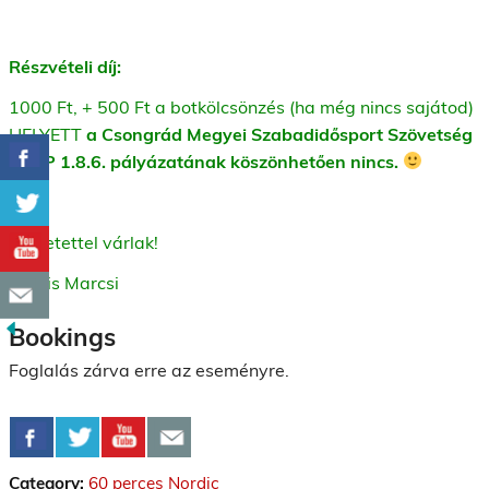
Részvételi díj:
1000 Ft, + 500 Ft a botkölcsönzés (ha még nincs sajátod)
HELYETT
a Csongrád Megyei Szabadidősport Szövetség
EFOP 1.8.6. pályázatának köszönhetően nincs.
Szeretettel várlak!
Kocsis Marcsi
Bookings
Foglalás zárva erre az eseményre.
Category:
60 perces Nordic