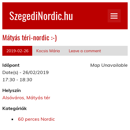
Skip
to
SzegediNordic.hu
content
Szegedi Nordic Walking oldal
Mátyás téri-nordic :-)
2019-02-26
Kocsis Mária
Leave a comment
Időpont
Map Unavailable
Date(s) - 26/02/2019
17:30 - 18:30
Helyszín
Alsóváros, Mátyás tér
Kategóriák
60 perces Nordic