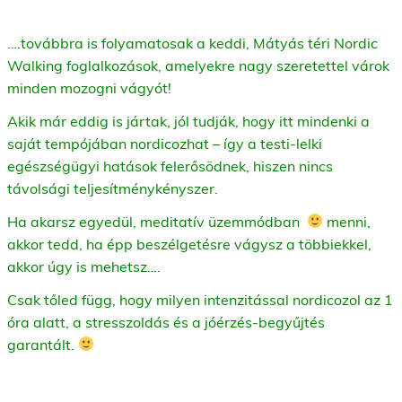
….továbbra is folyamatosak a keddi, Mátyás téri Nordic
Walking foglalkozások, amelyekre nagy szeretettel várok
minden mozogni vágyót!
Akik már eddig is jártak, jól tudják, hogy itt mindenki a
saját tempójában nordicozhat – így a testi-lelki
egészségügyi hatások felerősödnek, hiszen nincs
távolsági teljesítménykényszer.
Ha akarsz egyedül, meditatív üzemmódban
menni,
akkor tedd, ha épp beszélgetésre vágysz a többiekkel,
akkor úgy is mehetsz….
Csak tőled függ, hogy milyen intenzitással nordicozol az 1
óra alatt, a stresszoldás és a jóérzés-begyűjtés
garantált.