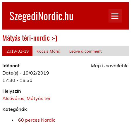
Skip
to
SzegediNordic.hu
content
Szegedi Nordic Walking oldal
Mátyás téri-nordic :-)
2019-02-19
Kocsis Mária
Leave a comment
Időpont
Map Unavailable
Date(s) - 19/02/2019
17:30 - 18:30
Helyszín
Alsóváros, Mátyás tér
Kategóriák
60 perces Nordic