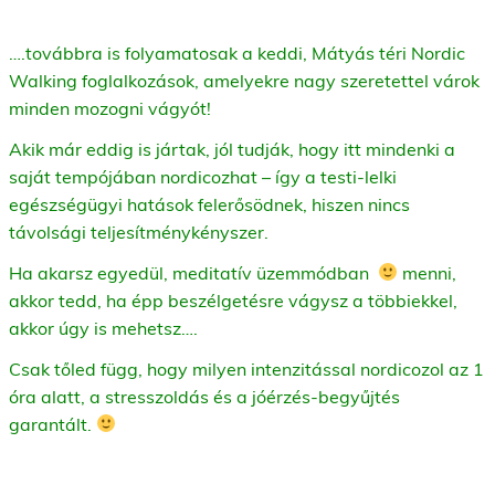
….továbbra is folyamatosak a keddi, Mátyás téri Nordic
Walking foglalkozások, amelyekre nagy szeretettel várok
minden mozogni vágyót!
Akik már eddig is jártak, jól tudják, hogy itt mindenki a
saját tempójában nordicozhat – így a testi-lelki
egészségügyi hatások felerősödnek, hiszen nincs
távolsági teljesítménykényszer.
Ha akarsz egyedül, meditatív üzemmódban
menni,
akkor tedd, ha épp beszélgetésre vágysz a többiekkel,
akkor úgy is mehetsz….
Csak tőled függ, hogy milyen intenzitással nordicozol az 1
óra alatt, a stresszoldás és a jóérzés-begyűjtés
garantált.