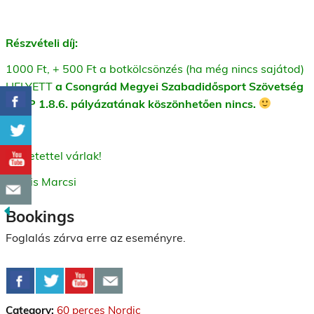
Részvételi díj:
1000 Ft, + 500 Ft a botkölcsönzés (ha még nincs sajátod)
HELYETT
a Csongrád Megyei Szabadidősport Szövetség
EFOP 1.8.6. pályázatának köszönhetően nincs.
Szeretettel várlak!
Kocsis Marcsi
Bookings
Foglalás zárva erre az eseményre.
Category:
60 perces Nordic