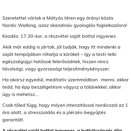
Szeretettel várlak a Mátyás téren egy órányi közös
Nordic Walking, azaz skandináv gyaloglás foglalkozásra!
Kezdés: 17.30-kor, a részvétel saját bottal ingyenes.
Akik már eddig is jártak, jól tudják, hogy itt mindenki a
saját tempójában róhatja a köröket – így a testi-lelki
egészségügyi hatások felerősödnek, hiszen nincs
távolsági, vagy gyorsasági teljesítménykényszer.
Ha akarsz egyedül, meditatív üzemmódban menni, akkor
tedd, ha épp beszélgetésre vágysz a többiekkel, akkor
úgy is mehetsz….
Csak tőled függ, hogy milyen intenzitással nordicozol az 1
óra alatt, a stresszoldás és a jóérzés-begyűjtés
garantált.
A részvétel saját bottal ingyenes, a botkölcsönzés díja