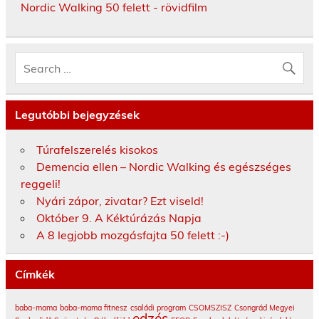
Nordic Walking 50 felett - rövidfilm
Legutóbbi bejegyzések
Túrafelszerelés kisokos
Demencia ellen – Nordic Walking és egészséges
reggeli!
Nyári zápor, zivatar? Ezt viseld!
Október 9. A Kéktúrázás Napja
A 8 legjobb mozgásfajta 50 felett :-)
Címkék
baba-mama
baba-mama fitnesz
családi program
CSOMSZISZ
Csongrád Megyei
edzés