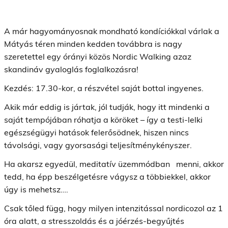
A már hagyományosnak mondható kondíciókkal várlak a
Mátyás téren minden kedden továbbra is nagy
szeretettel egy órányi közös Nordic Walking azaz
skandináv gyaloglás foglalkozásra!
Kezdés: 17.30-kor, a részvétel saját bottal ingyenes.
Akik már eddig is jártak, jól tudják, hogy itt mindenki a
saját tempójában róhatja a köröket – így a testi-lelki
egészségügyi hatások felerősödnek, hiszen nincs
távolsági, vagy gyorsasági teljesítménykényszer.
Ha akarsz egyedül, meditatív üzemmódban menni, akkor
tedd, ha épp beszélgetésre vágysz a többiekkel, akkor
úgy is mehetsz….
Csak tőled függ, hogy milyen intenzitással nordicozol az 1
óra alatt, a stresszoldás és a jóérzés-begyűjtés