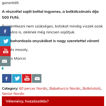
garantált.
A részvétel saját bottal ingyenes, a botkölcsönzés díja
500 Ft/fő.
Bejelentkezni nem szükséges, botokat mindig viszek azok
számára is, akiknek még nincsen sajátjuk.
A babahordozós anyukákat is nagy szeretettel várom!
Üdv és mosoly,
Kocsis Marcsi
Category:
60 perces Nordic
,
Babahurcis Nordic
,
Botkóstoló
,
Senior Nordic
Vélemény, hozzászólás?