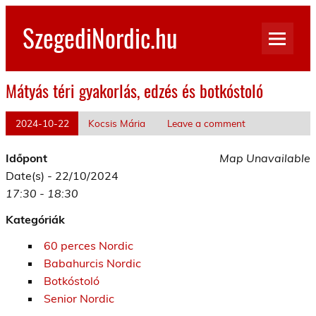
Skip
to
SzegediNordic.hu
content
Szegedi Nordic Walking oldal
Mátyás téri gyakorlás, edzés és botkóstoló
2024-10-22
Kocsis Mária
Leave a comment
Időpont
Map Unavailable
Date(s) - 22/10/2024
17:30 - 18:30
Kategóriák
60 perces Nordic
Babahurcis Nordic
Botkóstoló
Senior Nordic