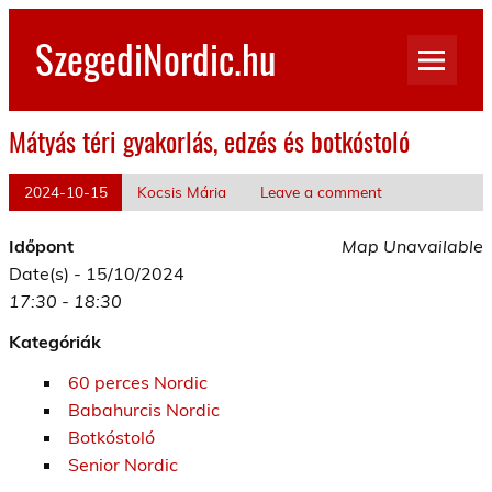
Skip
to
SzegediNordic.hu
content
Szegedi Nordic Walking oldal
Mátyás téri gyakorlás, edzés és botkóstoló
2024-10-15
Kocsis Mária
Leave a comment
Időpont
Map Unavailable
Date(s) - 15/10/2024
17:30 - 18:30
Kategóriák
60 perces Nordic
Babahurcis Nordic
Botkóstoló
Senior Nordic