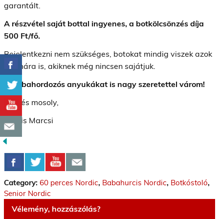
garantált.
A részvétel saját bottal ingyenes, a botkölcsönzés díja
500 Ft/fő.
Bejelentkezni nem szükséges, botokat mindig viszek azok
számára is, akiknek még nincsen sajátjuk.
A babahordozós anyukákat is nagy szeretettel várom!
Üdv és mosoly,
Kocsis Marcsi
Category:
60 perces Nordic
,
Babahurcis Nordic
,
Botkóstoló
,
Senior Nordic
Vélemény, hozzászólás?