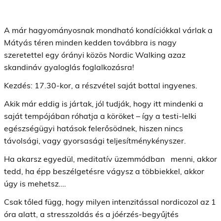
A már hagyományosnak mondható kondíciókkal várlak a
Mátyás téren minden kedden továbbra is nagy
szeretettel egy órányi közös Nordic Walking azaz
skandináv gyaloglás foglalkozásra!
Kezdés: 17.30-kor, a részvétel saját bottal ingyenes.
Akik már eddig is jártak, jól tudják, hogy itt mindenki a
saját tempójában róhatja a köröket – így a testi-lelki
egészségügyi hatások felerősödnek, hiszen nincs
távolsági, vagy gyorsasági teljesítménykényszer.
Ha akarsz egyedül, meditatív üzemmódban menni, akkor
tedd, ha épp beszélgetésre vágysz a többiekkel, akkor
úgy is mehetsz….
Csak tőled függ, hogy milyen intenzitással nordicozol az 1
óra alatt, a stresszoldás és a jóérzés-begyűjtés