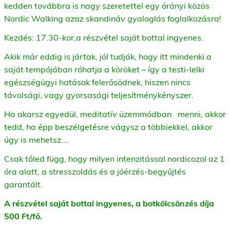
kedden továbbra is nagy szeretettel egy órányi közös
Nordic Walking azaz skandináv gyaloglás foglalkozásra!
Kezdés: 17.30-kor,a részvétel saját bottal ingyenes.
Akik már eddig is jártak, jól tudják, hogy itt mindenki a
saját tempójában róhatja a köröket – így a testi-lelki
egészségügyi hatások felerősödnek, hiszen nincs
távolsági, vagy gyorsasági teljesítménykényszer.
Ha akarsz egyedül, meditatív üzemmódban menni, akkor
tedd, ha épp beszélgetésre vágysz a többiekkel, akkor
úgy is mehetsz….
Csak tőled függ, hogy milyen intenzitással nordicozol az 1
óra alatt, a stresszoldás és a jóérzés-begyűjtés
garantált.
A részvétel saját bottal ingyenes, a botkölcsönzés díja
500 Ft/fő.