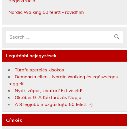
Regisztráció
Nordic Walking 50 felett - rövidfilm
Legutóbbi bejegyzések
Túrafelszerelés kisokos
Demencia ellen – Nordic Walking és egészséges
reggeli!
Nyári zápor, zivatar? Ezt viseld!
Október 9. A Kéktúrázás Napja
A 8 legjobb mozgásfajta 50 felett :-)
Címkék