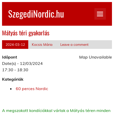
Skip
to
SzegediNordic.hu
content
Szegedi Nordic Walking oldal
Mátyás téri gyakorlás
2024-03-12
Kocsis Mária
Leave a comment
Időpont
Map Unavailable
Date(s) - 12/03/2024
17:30 - 18:30
Kategóriák
60 perces Nordic
A megszokott kondíciókkal várlak a Mátyás téren minden