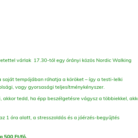
tettel várlak 17.30-tól egy órányi közös Nordic Walking
a saját tempójában róhatja a köröket – így a testi-lelki
olsági, vagy gyorsasági teljesítménykényszer.
 akkor tedd, ha épp beszélgetésre vágysz a többiekkel, akk
az 1 óra alatt, a stresszoldás és a jóérzés-begyűjtés
a 500 Ft/fő.