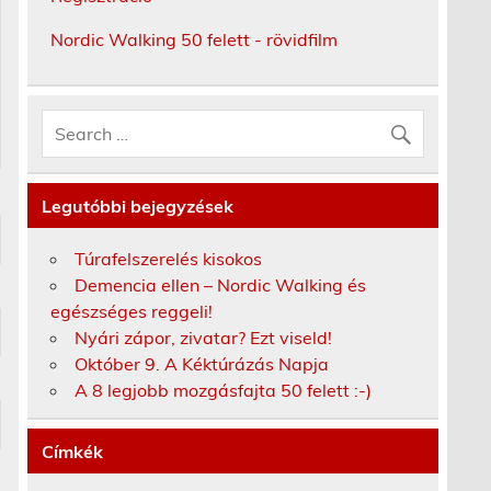
Nordic Walking 50 felett - rövidfilm
Legutóbbi bejegyzések
Túrafelszerelés kisokos
Demencia ellen – Nordic Walking és
egészséges reggeli!
Nyári zápor, zivatar? Ezt viseld!
Október 9. A Kéktúrázás Napja
A 8 legjobb mozgásfajta 50 felett :-)
Címkék