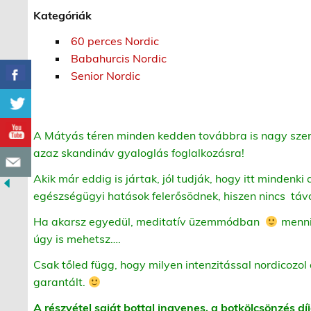
Kategóriák
60 perces Nordic
Babahurcis Nordic
Senior Nordic
A Mátyás téren minden kedden továbbra is nagy szere
azaz skandináv gyaloglás foglalkozásra!
Akik már eddig is jártak, jól tudják, hogy itt mindenki 
egészségügyi hatások felerősödnek, hiszen nincs táv
Ha akarsz egyedül, meditatív üzemmódban
menni,
úgy is mehetsz….
Csak tőled függ, hogy milyen intenzitással nordicozol 
garantált.
A részvétel saját bottal ingyenes, a botkölcsönzés díj