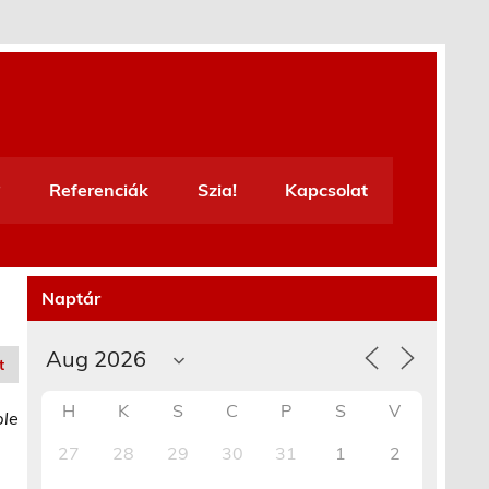
Referenciák
Szia!
Kapcsolat
Naptár
t
H
K
S
C
P
S
V
ble
27
28
29
30
31
1
2