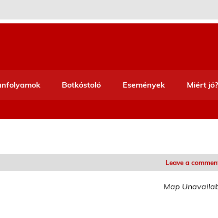
anfolyamok
Botkóstoló
Események
Miért jó?
Leave a commen
Map Unavaila