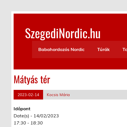
Skip
to
content
SzegediNordic.hu
Szegedi Nordic Walking oldal
Babahordozós Nordic
Túrák
T
Mátyás tér
2023-02-14
Kocsis Mária
Időpont
Date(s) - 14/02/2023
17:30 - 18:30