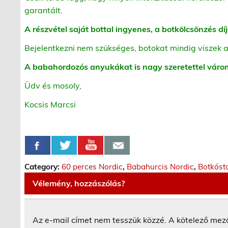
garantált.
A részvétel saját bottal ingyenes, a botkölcsönzés díj
Bejelentkezni nem szükséges, botokat mindig viszek a
A babahordozós anyukákat is nagy szeretettel váro
Üdv és mosoly,
Kocsis Marcsi
Category:
60 perces Nordic
,
Babahurcis Nordic
,
Botkóst
Vélemény, hozzászólás?
Az e-mail címet nem tesszük közzé.
A kötelező mez