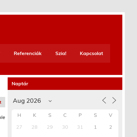
Referenciák
Szia!
Kapcsolat
Naptár
t
H
K
S
C
P
S
V
ble
27
28
29
30
31
1
2