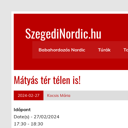
Skip
to
content
SzegediNordic.hu
Szegedi Nordic Walking oldal
Babahordozós Nordic
Túrák
T
Mátyás tér télen is!
2024-02-27
Kocsis Mária
Időpont
Date(s) - 27/02/2024
17:30 - 18:30