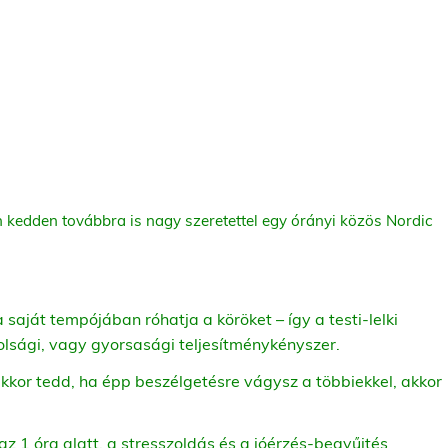
 kedden továbbra is nagy szeretettel egy órányi közös Nordic
a saját tempójában róhatja a köröket – így a testi-lelki
olsági, vagy gyorsasági teljesítménykényszer.
or tedd, ha épp beszélgetésre vágysz a többiekkel, akkor
az 1 óra alatt, a stresszoldás és a jóérzés-begyűjtés