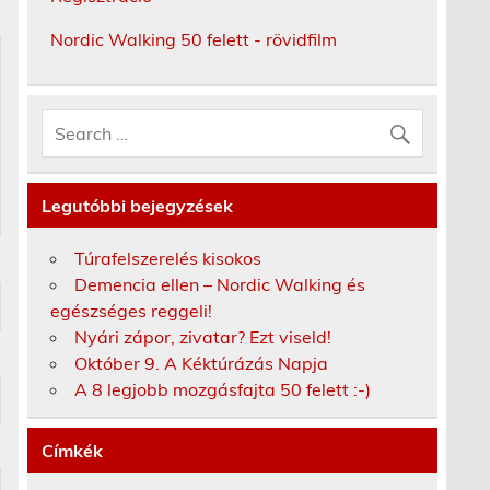
Nordic Walking 50 felett - rövidfilm
Legutóbbi bejegyzések
Túrafelszerelés kisokos
Demencia ellen – Nordic Walking és
egészséges reggeli!
Nyári zápor, zivatar? Ezt viseld!
Október 9. A Kéktúrázás Napja
A 8 legjobb mozgásfajta 50 felett :-)
Címkék