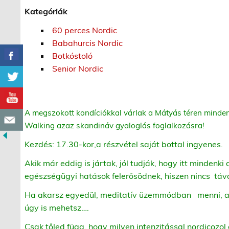
Kategóriák
60 perces Nordic
Babahurcis Nordic
Botkóstoló
Senior Nordic
A
megszokott kondíciókkal várlak a Mátyás téren minden
Walking azaz skandináv gyaloglás foglalkozásra!
Kezdés: 17.30-kor,a részvétel saját bottal ingyenes.
Akik már eddig is jártak, jól tudják, hogy itt mindenki 
egészségügyi hatások felerősödnek, hiszen nincs táv
Ha akarsz egyedül, meditatív üzemmódban menni, akk
úgy is mehetsz….
Csak tőled függ, hogy milyen intenzitással nordicozol 