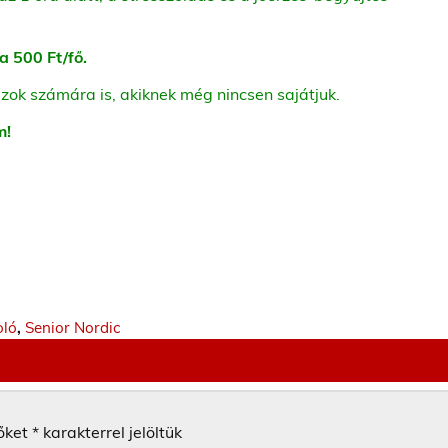
a 500 Ft/fő.
zok számára is, akiknek még nincsen sajátjuk.
m!
oló
,
Senior Nordic
őket
*
karakterrel jelöltük