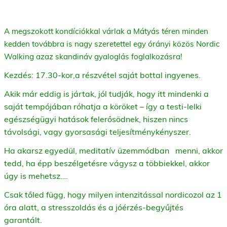
A
megszokott kondíciókkal várlak a Mátyás téren minden
kedden továbbra is nagy szeretettel egy órányi közös Nordic
Walking azaz skandináv gyaloglás foglalkozásra!
Kezdés: 17.30-kor,a részvétel saját bottal ingyenes.
Akik már eddig is jártak, jól tudják, hogy itt mindenki a
saját tempójában róhatja a köröket – így a testi-lelki
egészségügyi hatások felerősödnek, hiszen nincs
távolsági, vagy gyorsasági teljesítménykényszer.
Ha akarsz egyedül, meditatív üzemmódban menni, akkor
tedd, ha épp beszélgetésre vágysz a többiekkel, akkor
úgy is mehetsz….
Csak tőled függ, hogy milyen intenzitással nordicozol az 1
óra alatt, a stresszoldás és a jóérzés-begyűjtés
garantált.