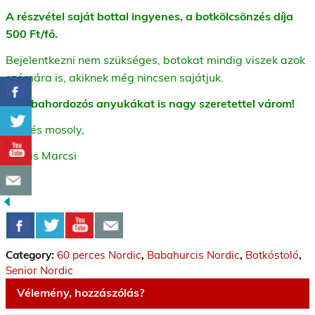
A részvétel saját bottal ingyenes, a botkölcsönzés díja
500 Ft/fő.
Bejelentkezni nem szükséges, botokat mindig viszek azok
számára is, akiknek még nincsen sajátjuk.
A babahordozós anyukákat is nagy szeretettel várom!
Üdv és mosoly,
Kocsis Marcsi
Category:
60 perces Nordic
,
Babahurcis Nordic
,
Botkóstoló
,
Senior Nordic
Vélemény, hozzászólás?