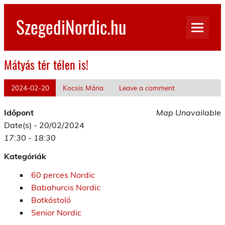
Skip
to
SzegediNordic.hu
content
Szegedi Nordic Walking oldal
Mátyás tér télen is!
2024-02-20
Kocsis Mária
Leave a comment
Időpont
Map Unavailable
Date(s) - 20/02/2024
17:30 - 18:30
Kategóriák
60 perces Nordic
Babahurcis Nordic
Botkóstoló
Senior Nordic