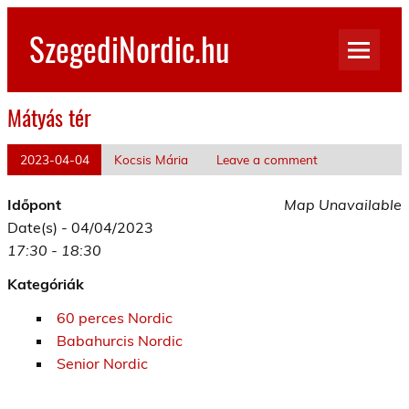
Skip
to
SzegediNordic.hu
content
Szegedi Nordic Walking oldal
Mátyás tér
2023-04-04
Kocsis Mária
Leave a comment
Időpont
Map Unavailable
Date(s) - 04/04/2023
17:30 - 18:30
Kategóriák
60 perces Nordic
Babahurcis Nordic
Senior Nordic