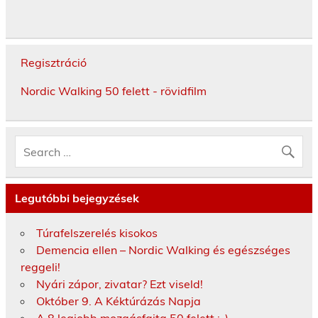
Regisztráció
Nordic Walking 50 felett - rövidfilm
Legutóbbi bejegyzések
Túrafelszerelés kisokos
Demencia ellen – Nordic Walking és egészséges
reggeli!
Nyári zápor, zivatar? Ezt viseld!
Október 9. A Kéktúrázás Napja
A 8 legjobb mozgásfajta 50 felett :-)