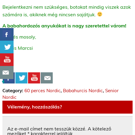
Bejelentkezni nem szükséges, botokat mindig viszek azok
számára is, akiknek még nincsen sajátjuk.
A babahordozós anyukákat is nagy szeretettel várom!
Üdv és mosoly,
Kocsis Marcsi
Category:
60 perces Nordic
,
Babahurcis Nordic
,
Senior
Nordic
Vélemény, hozzászólás?
Az e-mail címet nem tesszük közzé.
A kötelező
mezőket
*
karakterrel jelöltük