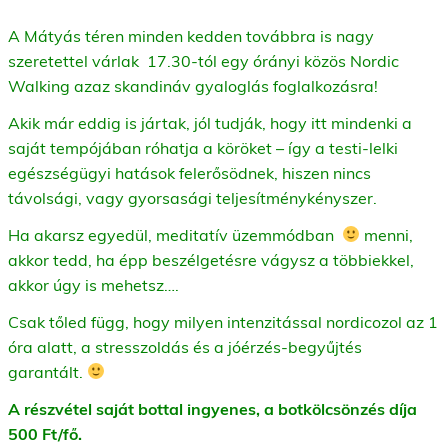
A Mátyás téren minden kedden továbbra is nagy
szeretettel várlak 17.30-tól egy órányi közös Nordic
Walking azaz skandináv gyaloglás foglalkozásra!
Akik már eddig is jártak, jól tudják, hogy itt mindenki a
saját tempójában róhatja a köröket – így a testi-lelki
egészségügyi hatások felerősödnek, hiszen nincs
távolsági, vagy gyorsasági teljesítménykényszer.
Ha akarsz egyedül, meditatív üzemmódban
menni,
akkor tedd, ha épp beszélgetésre vágysz a többiekkel,
akkor úgy is mehetsz….
Csak tőled függ, hogy milyen intenzitással nordicozol az 1
óra alatt, a stresszoldás és a jóérzés-begyűjtés
garantált.
A részvétel saját bottal ingyenes, a botkölcsönzés díja
500 Ft/fő.