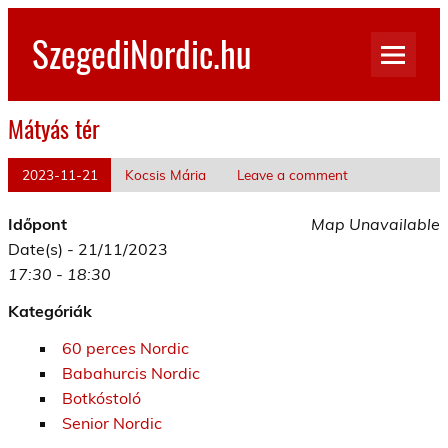
Skip
to
SzegediNordic.hu
content
Szegedi Nordic Walking oldal
Mátyás tér
2023-11-21
Kocsis Mária
Leave a comment
Időpont
Map Unavailable
Date(s) - 21/11/2023
17:30 - 18:30
Kategóriák
60 perces Nordic
Babahurcis Nordic
Botkóstoló
Senior Nordic