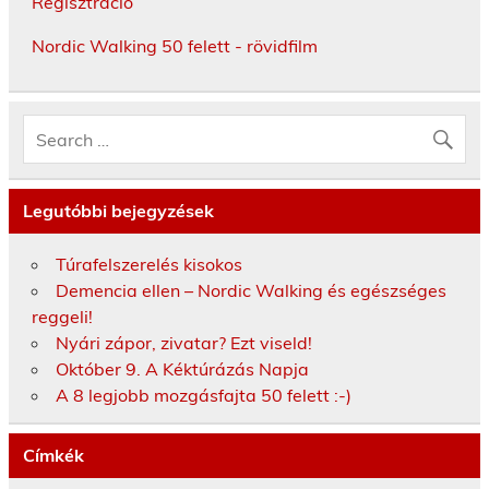
Regisztráció
Nordic Walking 50 felett - rövidfilm
Legutóbbi bejegyzések
Túrafelszerelés kisokos
Demencia ellen – Nordic Walking és egészséges
reggeli!
Nyári zápor, zivatar? Ezt viseld!
Október 9. A Kéktúrázás Napja
A 8 legjobb mozgásfajta 50 felett :-)
Címkék