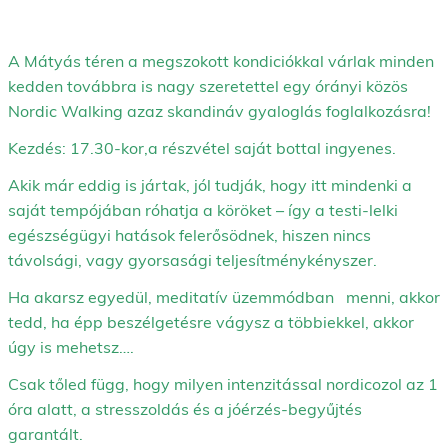
A Mátyás téren a megszokott kondiciókkal várlak minden
kedden továbbra is nagy szeretettel egy órányi közös
Nordic Walking azaz skandináv gyaloglás foglalkozásra!
Kezdés: 17.30-kor,a részvétel saját bottal ingyenes.
Akik már eddig is jártak, jól tudják, hogy itt mindenki a
saját tempójában róhatja a köröket – így a testi-lelki
egészségügyi hatások felerősödnek, hiszen nincs
távolsági, vagy gyorsasági teljesítménykényszer.
Ha akarsz egyedül, meditatív üzemmódban menni, akkor
tedd, ha épp beszélgetésre vágysz a többiekkel, akkor
úgy is mehetsz….
Csak tőled függ, hogy milyen intenzitással nordicozol az 1
óra alatt, a stresszoldás és a jóérzés-begyűjtés
garantált.