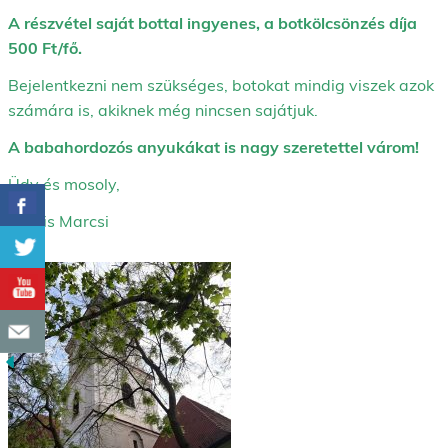
A részvétel saját bottal ingyenes, a botkölcsönzés díja
500 Ft/fő.
Bejelentkezni nem szükséges, botokat mindig viszek azok
számára is, akiknek még nincsen sajátjuk.
A babahordozós anyukákat is nagy szeretettel várom!
Üdv és mosoly,
Kocsis Marcsi