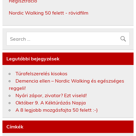
Regisztráció
Nordic Walking 50 felett - rövidfilm
Legutóbbi bejegyzések
Túrafelszerelés kisokos
Demencia ellen – Nordic Walking és egészséges
reggeli!
Nyári zápor, zivatar? Ezt viseld!
Október 9. A Kéktúrázás Napja
A 8 legjobb mozgásfajta 50 felett :-)
Címkék