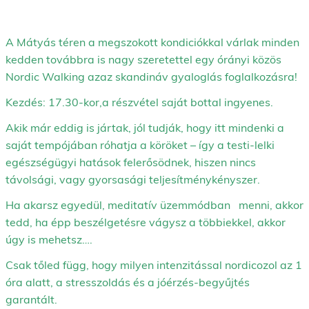
A Mátyás téren a megszokott kondiciókkal várlak minden
kedden továbbra is nagy szeretettel egy órányi közös
Nordic Walking azaz skandináv gyaloglás foglalkozásra!
Kezdés: 17.30-kor,a részvétel saját bottal ingyenes.
Akik már eddig is jártak, jól tudják, hogy itt mindenki a
saját tempójában róhatja a köröket – így a testi-lelki
egészségügyi hatások felerősödnek, hiszen nincs
távolsági, vagy gyorsasági teljesítménykényszer.
Ha akarsz egyedül, meditatív üzemmódban menni, akkor
tedd, ha épp beszélgetésre vágysz a többiekkel, akkor
úgy is mehetsz….
Csak tőled függ, hogy milyen intenzitással nordicozol az 1
óra alatt, a stresszoldás és a jóérzés-begyűjtés
garantált.