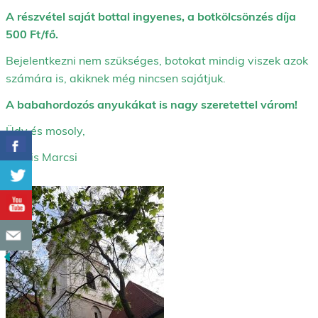
A részvétel saját bottal ingyenes, a botkölcsönzés díja
500 Ft/fő.
Bejelentkezni nem szükséges, botokat mindig viszek azok
számára is, akiknek még nincsen sajátjuk.
A babahordozós anyukákat is nagy szeretettel várom!
Üdv és mosoly,
Kocsis Marcsi