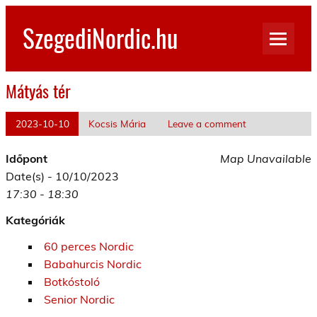
Skip
to
SzegediNordic.hu
content
Szegedi Nordic Walking oldal
Mátyás tér
2023-10-10
Kocsis Mária
Leave a comment
Időpont
Map Unavailable
Date(s) - 10/10/2023
17:30 - 18:30
Kategóriák
60 perces Nordic
Babahurcis Nordic
Botkóstoló
Senior Nordic