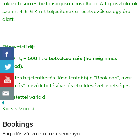
fokozatosan és biztonságosan növelhető. A tapasztalatok
szerint 4-5-6 Km-t teljesítenek a résztvevők az egy óra
alatt.
Részvételi díj:
1000 Ft, + 500 Ft a botkölcsönzés (ha még nincs
sajátod).
Előzetes bejelentkezés (lásd lentebb) a “Bookings”, azaz
“foglalás” mező kitöltésével és elküldésével lehetséges.
Szeretettel várlak!
Kocsis Marcsi
Bookings
Foglalás zárva erre az eseményre.