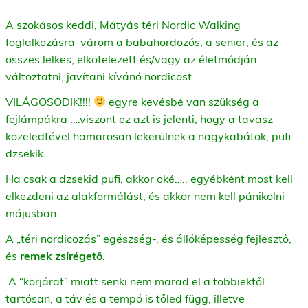
A szokásos keddi, Mátyás téri Nordic Walking
foglalkozásra
várom a babahordozós, a senior, és az
összes lelkes, elkötelezett és/vagy az életmódján
változtatni, javítani kívánó nordicost.
VILÁGOSODIK!!!!
egyre kevésbé van szükség a
fejlámpákra ….viszont ez azt is jelenti, hogy a tavasz
közeledtével hamarosan lekerülnek a nagykabátok, pufi
dzsekik….
Ha csak a dzsekid pufi, akkor oké….. egyébként most kell
elkezdeni az alakformálást, és akkor nem kell pánikolni
májusban.
A „téri nordicozás” egészség-, és állóképesség fejlesztő,
és
remek zsírégető.
A “körjárat” miatt senki nem marad el a többiektől
tartósan, a táv és a tempó is tőled függ, illetve