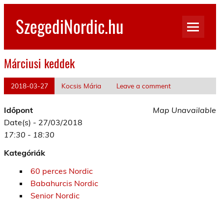
Skip
to
SzegediNordic.hu
content
Szegedi Nordic Walking oldal
Márciusi keddek
2018-03-27
Kocsis Mária
Leave a comment
Időpont
Map Unavailable
Date(s) - 27/03/2018
17:30 - 18:30
Kategóriák
60 perces Nordic
Babahurcis Nordic
Senior Nordic