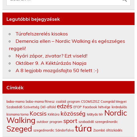
Legutóbbi bejegyzések
Túrafelszerelés kisokos
Demencia ellen – Nordic Walking és egészséges
reggeli!
Nyári zápor, zivatar? Ezt viseld!
Október 9. A Kéktúrázás Napja
A 8 legjobb mozgásfajta 50 felett :-)
Címkék
baba-mama
baba-mama fitnesz
családi program
CSOMSZISZ
Csongrád Megyei
edzés
Szabadidő Szövetség
Dél-alföld
EFOP
Facebook
hétvége
kirándulás
Nordic
Kocsis
közösség
kismama torna
Kéktúra
Mátyás tér
Walking
sport
outdoor
program
szabadidő
szeegedinordic
túra
Szeged
szegedinordic
Sándorfalva
Zsombó
öltözködés