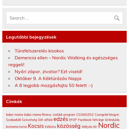
Legutóbbi bejegyzések
Túrafelszerelés kisokos
Demencia ellen – Nordic Walking és egészséges
reggeli!
Nyári zápor, zivatar? Ezt viseld!
Október 9. A Kéktúrázás Napja
A 8 legjobb mozgásfajta 50 felett :-)
Címkék
baba-mama
baba-mama fitnesz
családi program
CSOMSZISZ
Csongrád Megyei
edzés
Szabadidő Szövetség
Dél-alföld
EFOP
Facebook
hétvége
kirándulás
Nordic
Kocsis
közösség
kismama torna
Kéktúra
Mátyás tér