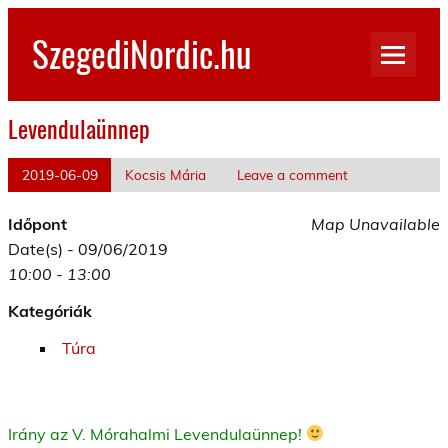
Skip
to
SzegediNordic.hu
content
Szegedi Nordic Walking oldal
Levendulaünnep
2019-06-09
Kocsis Mária
Leave a comment
Időpont
Map Unavailable
Date(s) - 09/06/2019
10:00 - 13:00
Kategóriák
Túra
Irány az V. Mórahalmi Levendulaünnep!