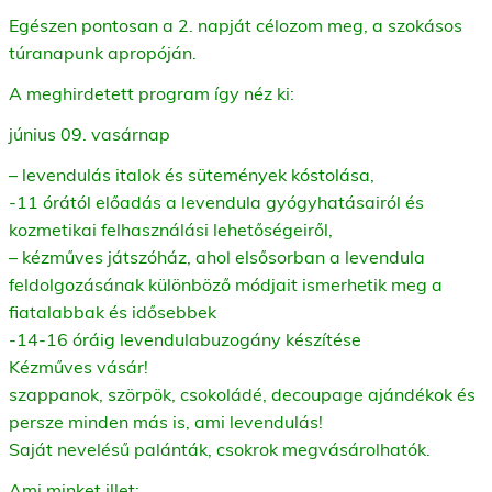
Egészen pontosan a 2. napját célozom meg, a szokásos
túranapunk apropóján.
A meghirdetett program így néz ki:
június 09. vasárnap
– levendulás italok és sütemények kóstolása,
-11 órától előadás a levendula gyógyhatásairól és
kozmetikai felhasználási lehetőségeiről,
– kézműves játszóház, ahol elsősorban a levendula
feldolgozásának különböző módjait ismerhetik meg a
fiatalabbak és idősebbek
-14-16 óráig levendulabuzogány készítése
Kézműves vásár!
szappanok, szörpök, csokoládé, decoupage ajándékok és
persze minden más is, ami levendulás!
Saját nevelésű palánták, csokrok megvásárolhatók.
Ami minket illet: