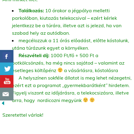
Találkozás:
10 órakor a jégpálya melletti
parkolóban, kiutazás telekocsival – ezért kérlek
jelentkezz be a túrára, illetve azt is jelezd, ha van
szabad hely az autódban.
megcélozzuk a 11 órás előadást, előtte kóstolunk,
utána túrázunk egyet a környéken.
Részvételi díj:
1000 Ft/fő + 500 Ft a
botkölcsönzés, ha még nincs sajátod – valamint az
esetleges költőpénz
a vásárlásra, kóstolásra
A helyszínen sokféle állatot is meg lehet nézegetni,
ezért ezt a programot
„gyermekbarátként”
hirdetem.
Figyelj viszont az időjárásra, a telekocsizásra, illetve
arra, hogy nordicozni megyünk
Szeretettel várlak!