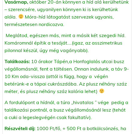
Vasárnap,
október 20-án könnyen a híd alá kerülhetünk
– szerencsére, ugyanilyen könnyen ki is kerülhetünk
alóla.
Móra-híd látogatást szervezek ugyanis,
természetesen nordicozva.
Meglátod, egészen más, mint a másik két szegedi híd.
Komáromnál építik a tesóját….(igaz, az asszimetrikus
pilonnal készül, úgy még vagányabb).
Találkozás:
10 órakor Tápén,a Honfoglalás utcai busz
végállomásnál, fent a töltésen. Onnan indulunk, a táv 9-
10 Km oda-vissza (attól is függ, hogy a végén
betérünk-e a tápai cukrászdába. Az plusz néhány száz
méter, és plusz néhány száz kalória lehet)
A fordulópont a hídnál, a túra „hivatalos ” vége pedig a
találkozási pontnál, a busz végállomásánál lesz (tehát
a cuki a legeslegvégén csak fakultatív).
Részvételi díj:
1000 Ft/fő, + 500 Ft a botkölcsönzés, ha