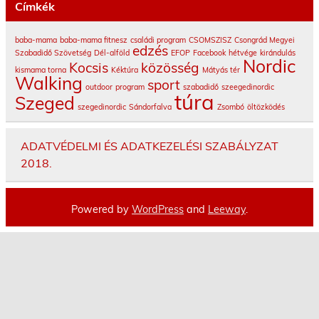
Címkék
baba-mama
baba-mama fitnesz
családi program
CSOMSZISZ
Csongrád Megyei
edzés
Szabadidő Szövetség
Dél-alföld
EFOP
Facebook
hétvége
kirándulás
Nordic
Kocsis
közösség
kismama torna
Kéktúra
Mátyás tér
Walking
sport
outdoor
program
szabadidő
szeegedinordic
túra
Szeged
szegedinordic
Sándorfalva
Zsombó
öltözködés
ADATVÉDELMI ÉS ADATKEZELÉSI SZABÁLYZAT
2018.
Powered by
WordPress
and
Leeway
.