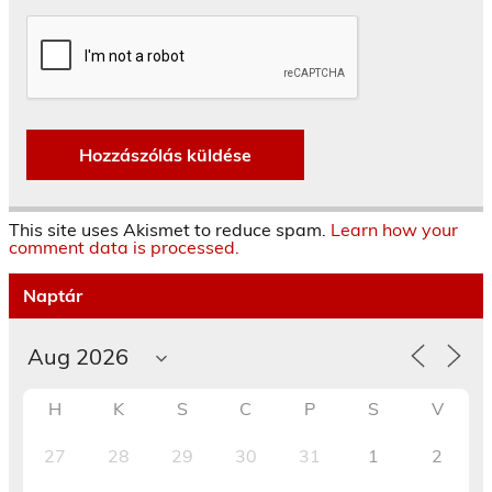
This site uses Akismet to reduce spam.
Learn how your
comment data is processed.
Naptár
H
K
S
C
P
S
V
27
28
29
30
31
1
2