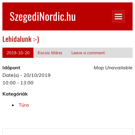
Skip
to
SzegediNordic.hu
content
Szegedi Nordic Walking oldal
Lehidalunk :-)
2019-10-20
Kocsis Mária
Leave a comment
Időpont
Map Unavailable
Date(s) - 20/10/2019
10:00 - 13:00
Kategóriák
Túra