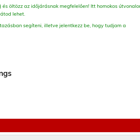
) és öltözz az időjárásnak megfelelően! Itt homokos útvonalo
átod lehet.
utazásban segíteni, illetve jelentkezz be, hogy tudjam a
ngs