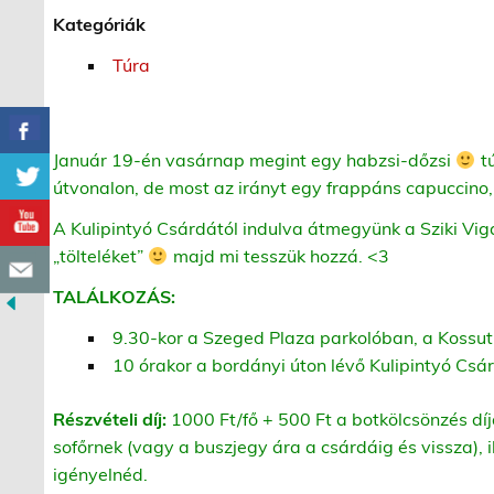
Kategóriák
Túra
Január 19-én vasárnap megint egy habzsi-dőzsi
tú
útvonalon, de most az irányt egy frappáns capuccino,
A Kulipintyó Csárdától indulva átmegyünk a Sziki Vi
„tölteléket”
majd mi tesszük hozzá. <3
TALÁLKOZÁS:
9.30-kor a Szeged Plaza parkolóban, a Kossut
10 órakor a bordányi úton lévő Kulipintyó Csár
Részvételi díj:
1000 Ft/fő + 500 Ft a botkölcsönzés díj
sofőrnek (vagy a buszjegy ára a csárdáig és vissza), i
igényelnéd.