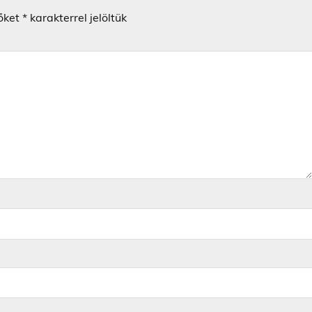
őket
*
karakterrel jelöltük