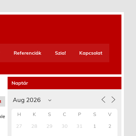
Referenciák
Szia!
Kapcsolat
Naptár
t
H
K
S
C
P
S
V
ble
27
28
29
30
31
1
2