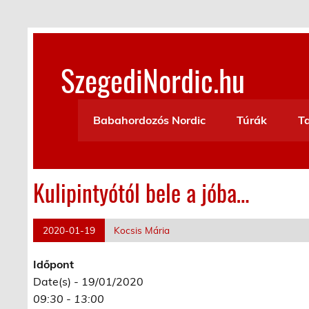
Skip
to
content
SzegediNordic.hu
Szegedi Nordic Walking oldal
Babahordozós Nordic
Túrák
T
Kulipintyótól bele a jóba…
2020-01-19
Kocsis Mária
Időpont
Date(s) - 19/01/2020
09:30 - 13:00