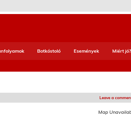
anfolyamok
Botkóstoló
Események
Miért jó?
Leave a commen
Map Unavaila