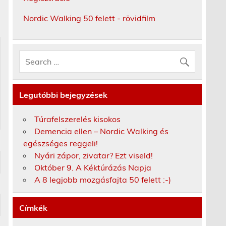
Nordic Walking 50 felett - rövidfilm
Legutóbbi bejegyzések
Túrafelszerelés kisokos
Demencia ellen – Nordic Walking és
egészséges reggeli!
Nyári zápor, zivatar? Ezt viseld!
Október 9. A Kéktúrázás Napja
A 8 legjobb mozgásfajta 50 felett :-)
Címkék