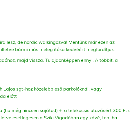
ra lesz, de nordic walkingozva! Mentünk már ezen az
 illetve bármi más meleg itóka kedvéért megfordítjuk.
gadóhoz, majd vissza.
Tulajdonképpen ennyi. A többit, a
h Lajos sgt-hoz közelebb eső parkolóknál, vagy
da előtt
a (ha még nincsen sajátod) + a telekocsis utazásért 300 Ft 
lletve
esetlegesen a Sziki Vigadóban egy kávé, tea, ha