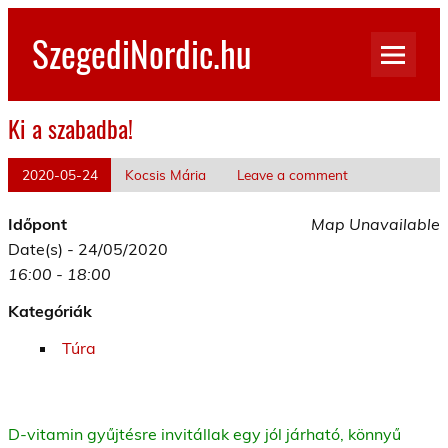
Skip
to
SzegediNordic.hu
content
Szegedi Nordic Walking oldal
Ki a szabadba!
2020-05-24
Kocsis Mária
Leave a comment
Időpont
Map Unavailable
Date(s) - 24/05/2020
16:00 - 18:00
Kategóriák
Túra
D-vitamin gyűjtésre invitállak egy jól járható, könnyű