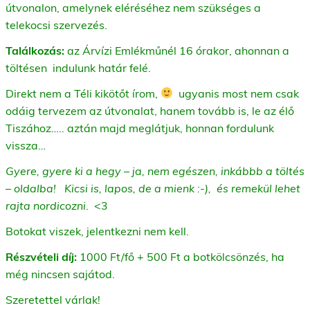
útvonalon, amelynek eléréséhez nem szükséges a
telekocsi szervezés.
Találkozás:
az Árvízi Emlékműnél 16 órakor, ahonnan a
töltésen indulunk határ felé.
Direkt nem a Téli kikötőt írom,
ugyanis most nem csak
odáig tervezem az útvonalat, hanem tovább is, le az élő
Tiszához….. aztán majd meglátjuk, honnan fordulunk
vissza…
Gyere, gyere ki a hegy – ja, nem egészen, inkábbb a töltés
– oldalba! Kicsi is, lapos, de a mienk :-), és remekül lehet
rajta nordicozni
. <3
Botokat viszek, jelentkezni nem kell.
Részvételi díj:
1000 Ft/fő + 500 Ft a botkölcsönzés, ha
még nincsen sajátod.
Szeretettel várlak!