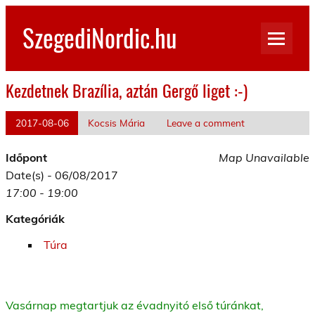
Skip
to
SzegediNordic.hu
content
Szegedi Nordic Walking oldal
Kezdetnek Brazília, aztán Gergő liget :-)
2017-08-06
Kocsis Mária
Leave a comment
Időpont
Map Unavailable
Date(s) - 06/08/2017
17:00 - 19:00
Kategóriák
Túra
Vasárnap megtartjuk az évadnyitó első túránkat,