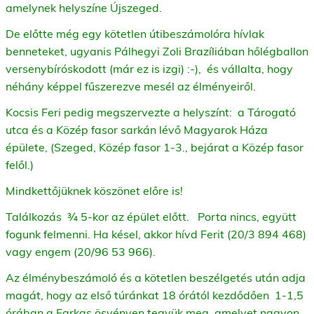
amelynek helyszíne Újszeged.
De előtte még egy kötetlen útibeszámolóra hívlak
benneteket, ugyanis Pálhegyi Zoli Brazíliában hőlégballon
versenybíróskodott (már ez is izgi) :-), és vállalta, hogy
néhány képpel fűszerezve mesél az élményeiről.
Kocsis Feri pedig megszervezte a helyszínt: a Tárogató
utca és a Közép fasor sarkán lévő Magyarok Háza
épülete, (Szeged, Közép fasor 1-3., bejárat a Közép fasor
felől.)
Mindkettőjüknek köszönet előre is!
Találkozás ¾ 5-kor az épület előtt. Porta nincs, együtt
fogunk felmenni. Ha késel, akkor hívd Ferit (20/3 894 468)
vagy engem (20/96 53 966).
Az élménybeszámoló és a kötetlen beszélgetés után adja
magát, hogy az első túránkat 18 órától kezdődően 1-1,5
órában a Farkas ösvényen tegyük meg, amelyet nagyon