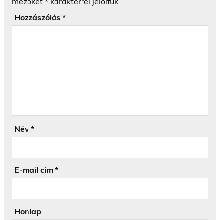
mezőket
*
karakterrel jelöltük
Hozzászólás
*
Név
*
E-mail cím
*
Honlap