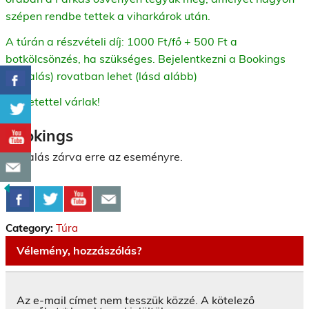
szépen rendbe tettek a viharkárok után.
A túrán a részvételi díj: 1000 Ft/fő + 500 Ft a
botkölcsönzés, ha szükséges. Bejelentkezni a Bookings
(foglalás) rovatban lehet (lásd alább)
Szeretettel várlak!
Bookings
Foglalás zárva erre az eseményre.
Category:
Túra
Vélemény, hozzászólás?
Az e-mail címet nem tesszük közzé.
A kötelező