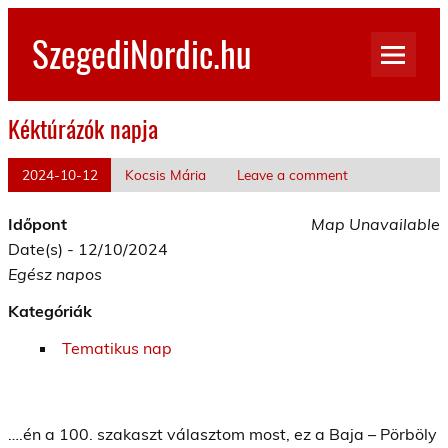
Skip
to
SzegediNordic.hu
content
Szegedi Nordic Walking oldal
Kéktúrázók napja
2024-10-12
Kocsis Mária
Leave a comment
Időpont
Map Unavailable
Date(s) - 12/10/2024
Egész napos
Kategóriák
Tematikus nap
….én a 100. szakaszt választom most, ez a Baja – Pörböly