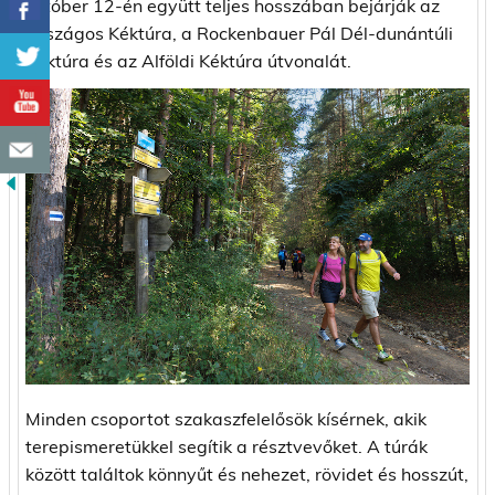
október 12-én együtt teljes hosszában bejárják az
Országos Kéktúra, a Rockenbauer Pál Dél-dunántúli
Kéktúra és az Alföldi Kéktúra útvonalát.
Minden csoportot szakaszfelelősök kísérnek, akik
terepismeretükkel segítik a résztvevőket. A túrák
között találtok könnyűt és nehezet, rövidet és hosszút,