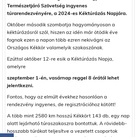
Természetjáró Szövetség ingyenes
túrarendezvényére, a 2024-es Kéktúrázás Napjára.
Október második szombatja hagyományosan a
kéktúrázásról szól, hiszen az idén már ötödik éve
fognak ezen a napon több ezren nekivágni az
Országos Kékkör valamelyik szakaszának.
Ezúttal október 12-re esik a Kéktúrázás Napja,
amelyre
szeptember 1-én, vasárnap reggel 8 órától lehet
jelentkezni.
Fontos, hogy az elmúlt évekhez hasonlóan a
rendezvény ingyenes, de regisztrációhoz kötött!
A több mint 2580 km hosszú Kékkört 143 db, egy nap
alatt lejárható túraszakaszra bontottuk. A rövidebb-
hosszabb túrákat teljesítve a vezetett csoportok