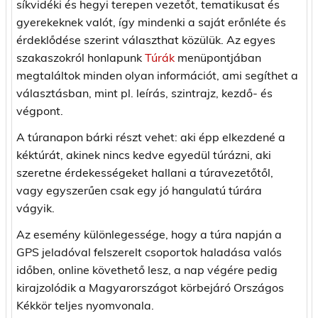
síkvidéki és hegyi terepen vezetőt, tematikusat és
gyerekeknek valót, így mindenki a saját erőnléte és
érdeklődése szerint választhat közülük. Az egyes
szakaszokról honlapunk
Túrák
menüpontjában
megtaláltok minden olyan információt, ami segíthet a
választásban, mint pl. leírás, szintrajz, kezdő- és
végpont.
A túranapon bárki részt vehet: aki épp elkezdené a
kéktúrát, akinek nincs kedve egyedül túrázni, aki
szeretne érdekességeket hallani a túravezetőtől,
vagy egyszerűen csak egy jó hangulatú túrára
vágyik.
Az esemény különlegessége, hogy a túra napján a
GPS jeladóval felszerelt csoportok haladása valós
időben, online követhető lesz, a nap végére pedig
kirajzolódik a Magyarországot körbejáró Országos
Kékkör teljes nyomvonala.