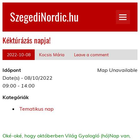
Skip
to
SzegediNordic.hu
content
Szegedi Nordic Walking oldal
Kéktúrázás napja!
2022-10-08
Kocsis Mária
Leave a comment
Időpont
Map Unavailable
Date(s) - 08/10/2022
09:00 - 14:00
Kategóriák
Tematikus nap
Oké-oké, hogy októberben Világ Gyalogló (hó)Nap van,