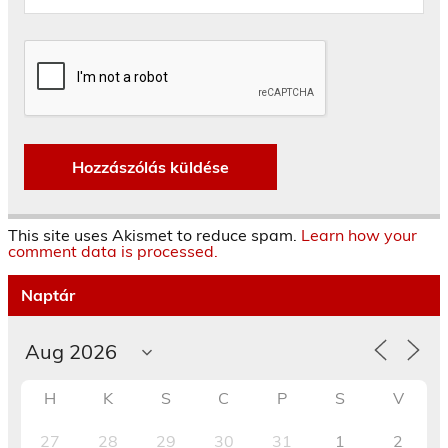
This site uses Akismet to reduce spam.
Learn how your
comment data is processed.
Naptár
H
K
S
C
P
S
V
27
28
29
30
31
1
2