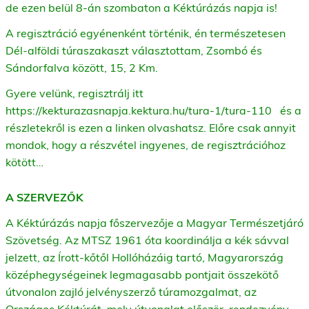
de ezen belül 8-án szombaton a Kéktúrázás napja is!
A regisztráció egyénenként történik, én természetesen
Dél-alföldi túraszakaszt választottam, Zsombó és
Sándorfalva között, 15, 2 Km.
Gyere velünk, regisztrálj itt
https://kekturazasnapja.kektura.hu/tura-1/tura-110
és a
részletekről is ezen a linken olvashatsz. Előre csak annyit
mondok, hogy a részvétel ingyenes, de regisztrációhoz
kötött…
A SZERVEZŐK
A Kéktúrázás napja főszervezője a Magyar Természetjáró
Szövetség. Az MTSZ 1961 óta koordinálja a kék sávval
jelzett, az Írott-kőtől Hollóházáig tartó, Magyarország
középhegységeinek legmagasabb pontjait összekötő
útvonalon zajló jelvényszerző túramozgalmat, az
Országos Kéktúrát, mely útvonalat először, rendezvény