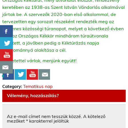
keretében az 1938-as Szent István Vándorlás alkalmával
jártak be. A szervezők 2020-ban első alkalommal, de
tervezetten egy sorozat részeként rendezték meg az
ingyenes közösségi túranapot, melyet a következő évben
már az Országos Kékkör mindhárom túraútvonala
követett, a jövőben pedig a Kéktúrázás napja
hagyománnyá alakítása a cél.
Szeretettel várlak, menjünk együtt!
Category:
Tematikus nap
Vélemény, hozzászólás?
Az e-mail címet nem tesszük közzé.
A kötelező
mezőket
*
karakterrel jelöltük