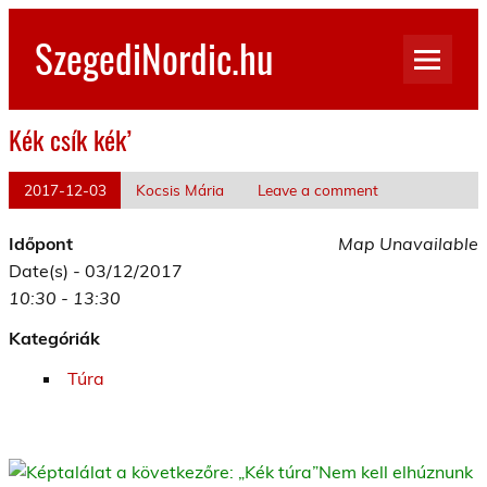
Skip
to
SzegediNordic.hu
content
Szegedi Nordic Walking oldal
Kék csík kék’
2017-12-03
Kocsis Mária
Leave a comment
Időpont
Map Unavailable
Date(s) - 03/12/2017
10:30 - 13:30
Kategóriák
Túra
Nem kell elhúznunk