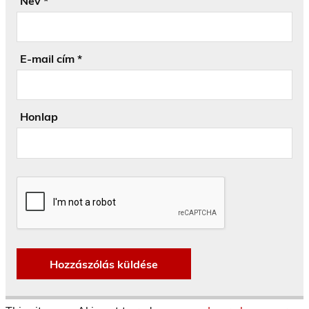
Név
*
E-mail cím
*
Honlap