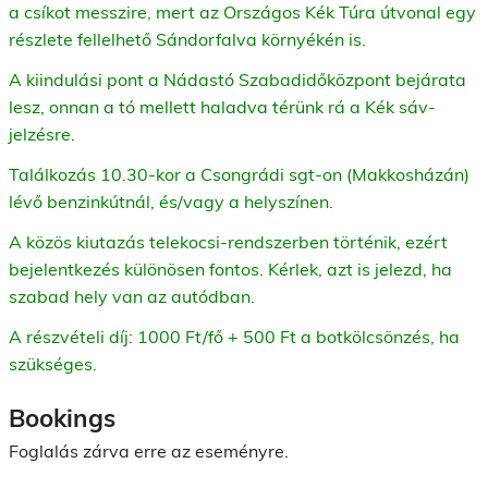
a csíkot messzire, mert az Országos Kék Túra útvonal egy
részlete fellelhető Sándorfalva környékén is.
A kiindulási pont a Nádastó Szabadidőközpont bejárata
lesz, onnan a tó mellett haladva térünk rá a Kék sáv-
jelzésre.
Találkozás 10.30-kor a Csongrádi sgt-on (Makkosházán)
lévő benzinkútnál, és/vagy a helyszínen.
A közös kiutazás telekocsi-rendszerben történik, ezért
bejelentkezés különösen fontos.
Kérlek, azt is jelezd, ha
szabad hely van az autódban.
A részvételi díj: 1000 Ft/fő + 500 Ft a botkölcsönzés, ha
szükséges.
Bookings
Foglalás zárva erre az eseményre.