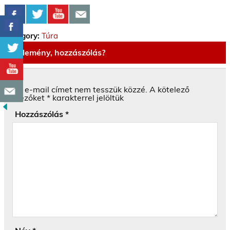
Category:
Túra
Vélemény, hozzászólás?
Az e-mail címet nem tesszük közzé.
A kötelező
mezőket
*
karakterrel jelöltük
Hozzászólás
*