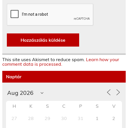
This site uses Akismet to reduce spam.
Learn how your
comment data is processed.
Naptár
H
K
S
C
P
S
V
27
28
29
30
31
1
2