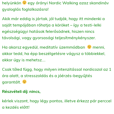
helyünkön
egy órányi Nordic Walking azaz skandináv
gyaloglás foglalkozásra!
Akik már eddig is jártak, jól tudják, hogy itt mindenki a
saját tempójában róhatja a köröket – így a testi-lelki
egészségügyi hatások felerősödnek, hiszen nincs
távolsági, vagy gyorsasági teljesítménykényszer.
Ha akarsz egyedül, meditatív üzemmódban
menni,
akkor tedd, ha épp beszélgetésre vágysz a többiekkel,
akkor úgy is mehetsz….
Csak tőled függ, hogy milyen intenzitással nordicozol az 1
óra alatt, a stresszoldás és a jóérzés-begyűjtés
garantált.
Részvételi díj: nincs,
kérlek viszont, hogy légy pontos, illetve érkezz pár perccel
a kezdés előtt!