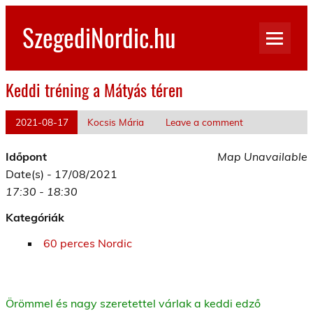
Skip
to
SzegediNordic.hu
content
Szegedi Nordic Walking oldal
Keddi tréning a Mátyás téren
2021-08-17
Kocsis Mária
Leave a comment
Időpont
Map Unavailable
Date(s) - 17/08/2021
17:30 - 18:30
Kategóriák
60 perces Nordic
Örömmel és nagy szeretettel várlak a keddi edző