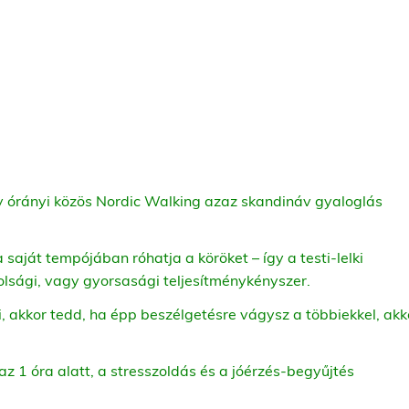
y órányi közös Nordic Walking azaz skandináv gyaloglás
a saját tempójában róhatja a köröket – így a testi-lelki
olsági, vagy gyorsasági teljesítménykényszer.
 akkor tedd, ha épp beszélgetésre vágysz a többiekkel, akk
az 1 óra alatt, a stresszoldás és a jóérzés-begyűjtés