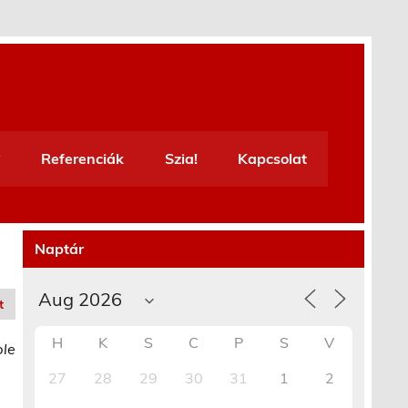
Referenciák
Szia!
Kapcsolat
Naptár
t
H
K
S
C
P
S
V
ble
27
28
29
30
31
1
2