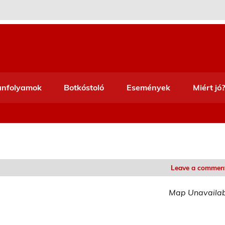
anfolyamok
Botkóstoló
Események
Miért jó?
Leave a commen
Map Unavaila