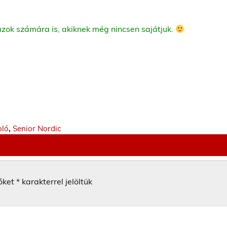
azok számára is, akiknek még nincsen sajátjuk.
oló
,
Senior Nordic
őket
*
karakterrel jelöltük