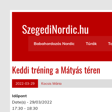
Skip
to
content
SzegediNordic.hu
Szegedi Nordic Walking oldal
Babahordozós Nordic
Túrák
T
Keddi tréning a Mátyás téren
2022-03-29
Kocsis Mária
Időpont
Date(s) - 29/03/2022
17:30 - 18:30