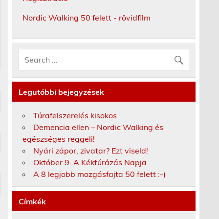
Nordic Walking 50 felett - rövidfilm
Legutóbbi bejegyzések
Túrafelszerelés kisokos
Demencia ellen – Nordic Walking és
egészséges reggeli!
Nyári zápor, zivatar? Ezt viseld!
Október 9. A Kéktúrázás Napja
A 8 legjobb mozgásfajta 50 felett :-)
Címkék