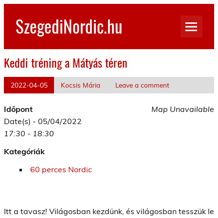
Skip
to
SzegediNordic.hu
content
Szegedi Nordic Walking oldal
Keddi tréning a Mátyás téren
2022-04-05
Kocsis Mária
Leave a comment
Időpont
Map Unavailable
Date(s) - 05/04/2022
17:30 - 18:30
Kategóriák
60 perces Nordic
Itt a tavasz! Világosban kezdünk, és világosban tesszük le