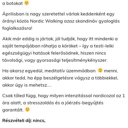
a botokat
Áprilisban is nagy szeretettel várlak keddenként egy
órányi közös Nordic Walking azaz skandináv gyaloglás
foglalkozásra!
Akik már eddig is jártak, jól tudják, hogy itt mindenki a
saját tempójában róhatja a köröket – így a testi-lelki
egészségügyi hatások felerősödnek, hiszen nincs
távolsági, vagy gyorsasági teljesítménykényszer.
Ha akarsz egyedül, meditatív üzemmódban
menni,
akkor tedd, ha épp beszélgetésre vágysz a többiekkel,
akkor úgy is mehetsz….
Csak tőled függ, hogy milyen intenzitással nordicozol az 1
óra alatt, a stresszoldás és a jóérzés-begyűjtés
garantált.
Részvételi díj: nincs,