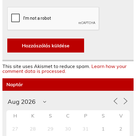
This site uses Akismet to reduce spam.
Learn how your
comment data is processed.
Naptár
H
K
S
C
P
S
V
27
28
29
30
31
1
2