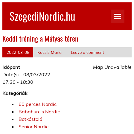
Skip
to
SzegediNordic.hu
content
Szegedi Nordic Walking oldal
Keddi tréning a Mátyás téren
2022-03-08
Kocsis Mária
Leave a comment
Időpont
Map Unavailable
Date(s) - 08/03/2022
17:30 - 18:30
Kategóriák
60 perces Nordic
Babahurcis Nordic
Botkóstoló
Senior Nordic