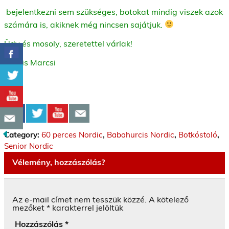
bejelentkezni sem szükséges, botokat mindig viszek azok
számára is, akiknek még nincsen sajátjuk.
Üdv és mosoly, szeretettel várlak!
Kocsis Marcsi
Category:
60 perces Nordic
,
Babahurcis Nordic
,
Botkóstoló
,
Senior Nordic
Vélemény, hozzászólás?
Az e-mail címet nem tesszük közzé.
A kötelező
mezőket
*
karakterrel jelöltük
Hozzászólás
*