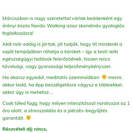
Márciusban is nagy szeretettel várlak keddenként egy
órányi közös Nordic Walking azaz skandináv gyaloglás
foglalkozásra!
Akik már eddig is jártak, jól tudják, hogy itt mindenki a
saját tempójában róhatja a köröket – így a testi-lelki
egészségügyi hatások felerősödnek, hiszen nincs
távolsági, vagy gyorsasági teljesítménykényszer.
Ha akarsz egyedül, meditatív üzemmódban
menni,
akkor tedd, ha épp beszélgetésre vágysz a többiekkel,
akkor úgy is mehetsz….
Csak tőled függ, hogy milyen intenzitással nordicozol az 1
óra alatt, a stresszoldás és a jóérzés-begyűjtés
garantált.
Részvételi díj: nincs,