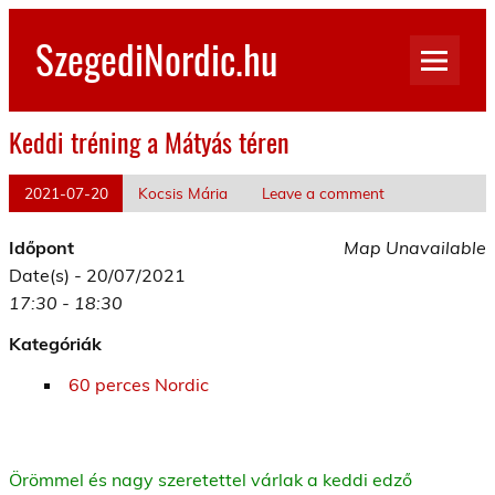
Skip
to
SzegediNordic.hu
content
Szegedi Nordic Walking oldal
Keddi tréning a Mátyás téren
2021-07-20
Kocsis Mária
Leave a comment
Időpont
Map Unavailable
Date(s) - 20/07/2021
17:30 - 18:30
Kategóriák
60 perces Nordic
Örömmel és nagy szeretettel várlak a keddi edző