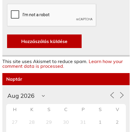
This site uses Akismet to reduce spam.
Learn how your
comment data is processed.
Naptár
H
K
S
C
P
S
V
27
28
29
30
31
1
2