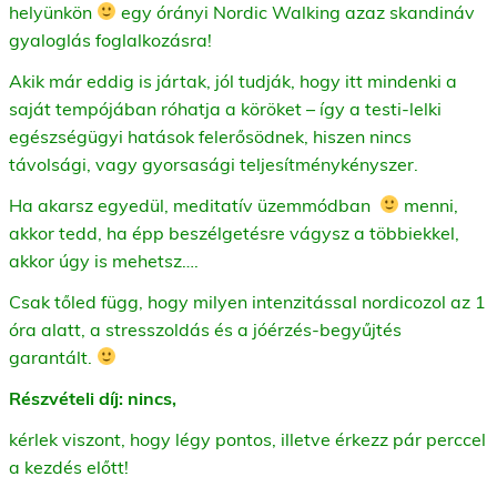
helyünkön
egy órányi Nordic Walking azaz skandináv
gyaloglás foglalkozásra!
Akik már eddig is jártak, jól tudják, hogy itt mindenki a
saját tempójában róhatja a köröket – így a testi-lelki
egészségügyi hatások felerősödnek, hiszen nincs
távolsági, vagy gyorsasági teljesítménykényszer.
Ha akarsz egyedül, meditatív üzemmódban
menni,
akkor tedd, ha épp beszélgetésre vágysz a többiekkel,
akkor úgy is mehetsz….
Csak tőled függ, hogy milyen intenzitással nordicozol az 1
óra alatt, a stresszoldás és a jóérzés-begyűjtés
garantált.
Részvételi díj: nincs,
kérlek viszont, hogy légy pontos, illetve érkezz pár perccel
a kezdés előtt!