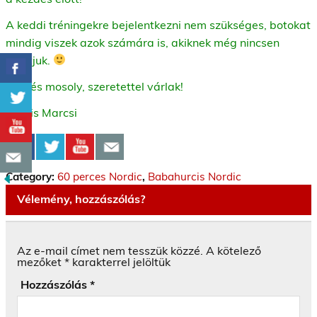
A keddi tréningekre bejelentkezni nem szükséges, botokat
mindig viszek azok számára is, akiknek még nincsen
sajátjuk.
Üdv és mosoly, szeretettel várlak!
Kocsis Marcsi
Category:
60 perces Nordic
,
Babahurcis Nordic
Vélemény, hozzászólás?
Az e-mail címet nem tesszük közzé.
A kötelező
mezőket
*
karakterrel jelöltük
Hozzászólás
*