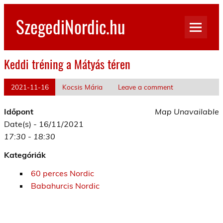
Skip
to
SzegediNordic.hu
content
Szegedi Nordic Walking oldal
Keddi tréning a Mátyás téren
2021-11-16
Kocsis Mária
Leave a comment
Időpont
Map Unavailable
Date(s) - 16/11/2021
17:30 - 18:30
Kategóriák
60 perces Nordic
Babahurcis Nordic