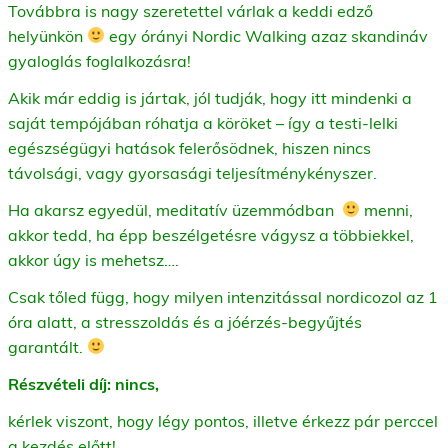
Továbbra is nagy szeretettel várlak a keddi edző
helyünkön
egy órányi Nordic Walking azaz skandináv
gyaloglás foglalkozásra!
Akik már eddig is jártak, jól tudják, hogy itt mindenki a
saját tempójában róhatja a köröket – így a testi-lelki
egészségügyi hatások felerősödnek, hiszen nincs
távolsági, vagy gyorsasági teljesítménykényszer.
Ha akarsz egyedül, meditatív üzemmódban
menni,
akkor tedd, ha épp beszélgetésre vágysz a többiekkel,
akkor úgy is mehetsz….
Csak tőled függ, hogy milyen intenzitással nordicozol az 1
óra alatt, a stresszoldás és a jóérzés-begyűjtés
garantált.
Részvételi díj: nincs,
kérlek viszont, hogy légy pontos, illetve érkezz pár perccel
a kezdés előtt!