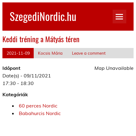
Skip
to
SzegediNordic.hu
content
Szegedi Nordic Walking oldal
Keddi tréning a Mátyás téren
2021-11-09
Kocsis Mária
Leave a comment
Időpont
Map Unavailable
Date(s) - 09/11/2021
17:30 - 18:30
Kategóriák
60 perces Nordic
Babahurcis Nordic