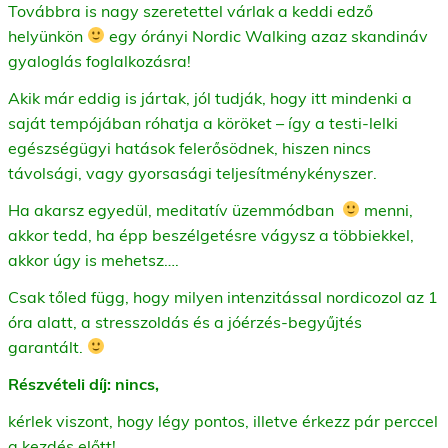
Továbbra is nagy szeretettel várlak a keddi edző
helyünkön
egy órányi Nordic Walking azaz skandináv
gyaloglás foglalkozásra!
Akik már eddig is jártak, jól tudják, hogy itt mindenki a
saját tempójában róhatja a köröket – így a testi-lelki
egészségügyi hatások felerősödnek, hiszen nincs
távolsági, vagy gyorsasági teljesítménykényszer.
Ha akarsz egyedül, meditatív üzemmódban
menni,
akkor tedd, ha épp beszélgetésre vágysz a többiekkel,
akkor úgy is mehetsz….
Csak tőled függ, hogy milyen intenzitással nordicozol az 1
óra alatt, a stresszoldás és a jóérzés-begyűjtés
garantált.
Részvételi díj: nincs,
kérlek viszont, hogy légy pontos, illetve érkezz pár perccel
a kezdés előtt!