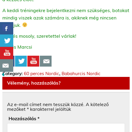
A keddi tréningekre bejelentkezni nem szükséges, botokat
mindig viszek azok számára is, akiknek még nincsen
sajátjuk.
Üdv és mosoly, szeretettel várlak!
Kocsis Marcsi
Category:
60 perces Nordic
,
Babahurcis Nordic
Vélemény, hozzászólás?
Az e-mail címet nem tesszük közzé.
A kötelező
mezőket
*
karakterrel jelöltük
Hozzászólás
*