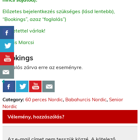
Előzetes bejelentkezés szükséges (lásd lentebb),
“Bookings”, azaz “foglalás”)
Szeretettel várlak!
Kocsis Marcsi
Bookings
Foglalás zárva erre az eseményre.
Category:
60 perces Nordic
,
Babahurcis Nordic
,
Senior
Nordic
Vélemény, hozzászólás?
Az e-mail címet nem tesszük közzé.
A kötelező