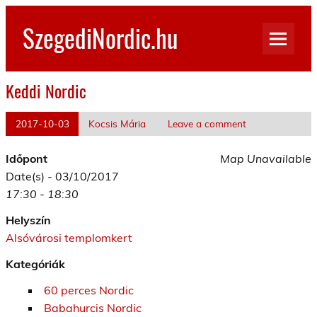
Skip
to
SzegediNordic.hu
content
Szegedi Nordic Walking oldal
Keddi Nordic
2017-10-03
Kocsis Mária
Leave a comment
Időpont
Map Unavailable
Date(s) - 03/10/2017
17:30 - 18:30
Helyszín
Alsóvárosi templomkert
Kategóriák
60 perces Nordic
Babahurcis Nordic