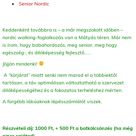
Senior Nordic
Keddenként továbbra is – a már megszokott időben –
nordic walking-foglalkozás van a Mátyás téren. Már nem
is írom, hogy babahordozós, meg senior, meg hogy
egészség-, és állóképesség fejlesztő……
Jöjjön mindenki!
A “körjárat” miatt senki nem marad el a többiektől
tartósan, a táv optimálisan változtatható a szervezet
állóképességéhez és a fokozatos terheléshez mérten.
A fürgébb lábúaknak lépésszámlálót viszek.
Részvételi díj: 1000 Ft, + 500 Ft a botkölcsönzés (ha még
nincs sajátod).