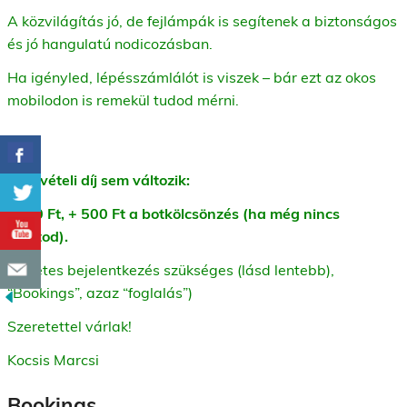
A közvilágítás jó, de fejlámpák is segítenek a biztonságos
és jó hangulatú nodicozásban.
Ha igényled, lépésszámlálót is viszek – bár ezt az okos
mobilodon is remekül tudod mérni.
Részvételi díj sem változik:
1000 Ft, + 500 Ft a botkölcsönzés (ha még nincs
sajátod).
Előzetes bejelentkezés szükséges (lásd lentebb),
“Bookings”, azaz “foglalás”)
Szeretettel várlak!
Kocsis Marcsi
Bookings