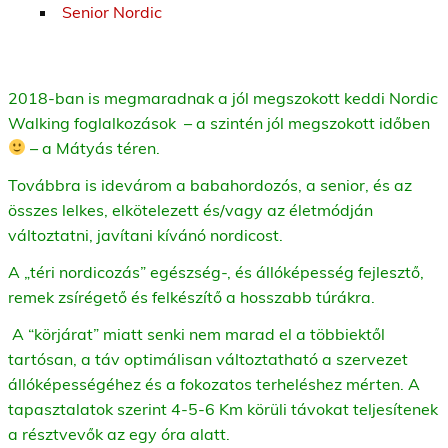
Senior Nordic
2018-ban is megmaradnak a jól megszokott keddi Nordic
Walking foglalkozások – a szintén jól megszokott időben
– a Mátyás téren.
Továbbra is idevárom a babahordozós, a senior, és az
összes lelkes, elkötelezett és/vagy az életmódján
változtatni, javítani kívánó nordicost.
A „téri nordicozás” egészség-, és állóképesség fejlesztő,
remek zsírégető és felkészítő a hosszabb túrákra.
A “körjárat” miatt senki nem marad el a többiektől
tartósan, a táv optimálisan változtatható a szervezet
állóképességéhez és a fokozatos terheléshez mérten. A
tapasztalatok szerint 4-5-6 Km körüli távokat teljesítenek
a résztvevők az egy óra alatt.