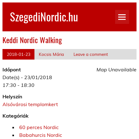
Skip
to
SzegediNordic.hu
content
Szegedi Nordic Walking oldal
Keddi Nordic Walking
2018-01-23
Kocsis Mária
Leave a comment
Időpont
Map Unavailable
Date(s) - 23/01/2018
17:30 - 18:30
Helyszín
Alsóvárosi templomkert
Kategóriák
60 perces Nordic
Babahurcis Nordic