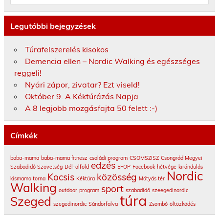
Legutóbbi bejegyzések
Túrafelszerelés kisokos
Demencia ellen – Nordic Walking és egészséges
reggeli!
Nyári zápor, zivatar? Ezt viseld!
Október 9. A Kéktúrázás Napja
A 8 legjobb mozgásfajta 50 felett :-)
Címkék
baba-mama
baba-mama fitnesz
családi program
CSOMSZISZ
Csongrád Megyei
edzés
Szabadidő Szövetség
Dél-alföld
EFOP
Facebook
hétvége
kirándulás
Nordic
Kocsis
közösség
kismama torna
Kéktúra
Mátyás tér
Walking
sport
outdoor
program
szabadidő
szeegedinordic
túra
Szeged
szegedinordic
Sándorfalva
Zsombó
öltözködés