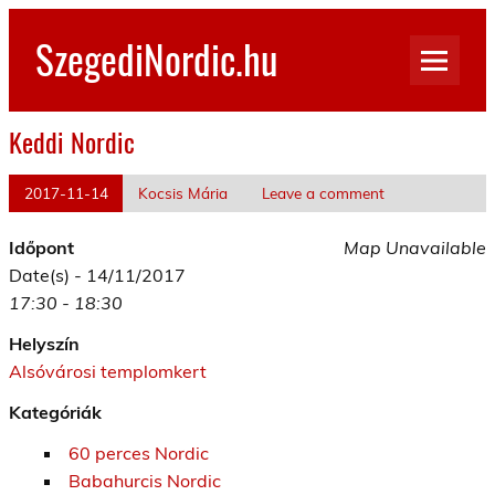
Skip
to
SzegediNordic.hu
content
Szegedi Nordic Walking oldal
Keddi Nordic
2017-11-14
Kocsis Mária
Leave a comment
Időpont
Map Unavailable
Date(s) - 14/11/2017
17:30 - 18:30
Helyszín
Alsóvárosi templomkert
Kategóriák
60 perces Nordic
Babahurcis Nordic