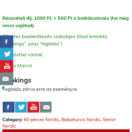
Részvételi díj: 1000 Ft, + 500 Ft a botkölcsönzés (ha még
nincs sajátod).
Előzetes bejelentkezés szükséges (lásd lentebb),
“Bookings”, azaz “foglalás”)
Szeretettel várlak!
Kocsis Marcsi
Bookings
Foglalás zárva erre az eseményre.
Category:
60 perces Nordic
,
Babahurcis Nordic
,
Senior
Nordic