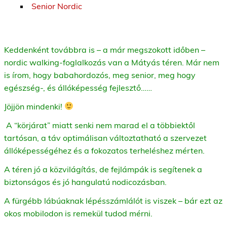
Senior Nordic
Keddenként továbbra is – a már megszokott időben –
nordic walking-foglalkozás van a Mátyás téren. Már nem
is írom, hogy babahordozós, meg senior, meg hogy
egészség-, és állóképesség fejlesztő……
Jöjjön mindenki!
A “körjárat” miatt senki nem marad el a többiektől
tartósan, a táv optimálisan változtatható a szervezet
állóképességéhez és a fokozatos terheléshez mérten.
A téren jó a közvilágítás, de fejlámpák is segítenek a
biztonságos és jó hangulatú nodicozásban.
A fürgébb lábúaknak lépésszámlálót is viszek – bár ezt az
okos mobilodon is remekül tudod mérni.