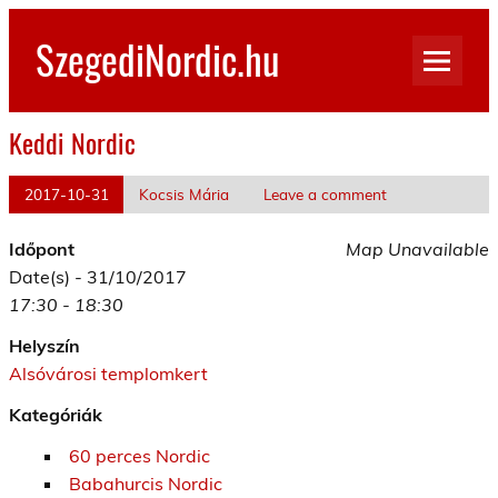
Skip
to
SzegediNordic.hu
content
Szegedi Nordic Walking oldal
Keddi Nordic
2017-10-31
Kocsis Mária
Leave a comment
Időpont
Map Unavailable
Date(s) - 31/10/2017
17:30 - 18:30
Helyszín
Alsóvárosi templomkert
Kategóriák
60 perces Nordic
Babahurcis Nordic