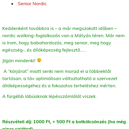
Senior Nordic
Keddenként továbbra is – a már megszokott időben –
nordic walking-foglalkozás van a Mátyás téren. Már nem
is írom, hogy babahordozós, meg senior, meg hogy
egészség-, és állóképesség fejlesztő……
Jöjjön mindenki!
A “körjárat” miatt senki nem marad el a többiektől
tartósan, a táv optimálisan változtatható a szervezet
állóképességéhez és a fokozatos terheléshez mérten.
A fürgébb lábúaknak lépésszámlálót viszek.
Részvételi díj: 1000 Ft, + 500 Ft a botkölcsönzés (ha még
nincs sajátod).