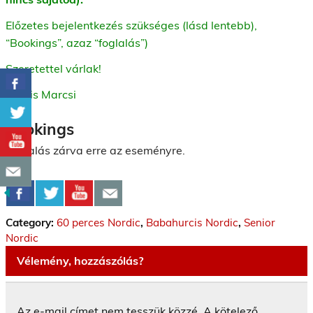
Előzetes bejelentkezés szükséges (lásd lentebb),
“Bookings”, azaz “foglalás”)
Szeretettel várlak!
Kocsis Marcsi
Bookings
Foglalás zárva erre az eseményre.
Category:
60 perces Nordic
,
Babahurcis Nordic
,
Senior
Nordic
Vélemény, hozzászólás?
Az e-mail címet nem tesszük közzé.
A kötelező