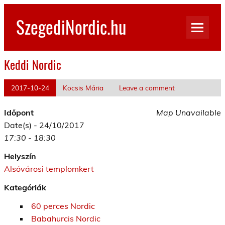
Skip
to
SzegediNordic.hu
content
Szegedi Nordic Walking oldal
Keddi Nordic
2017-10-24
Kocsis Mária
Leave a comment
Időpont
Map Unavailable
Date(s) - 24/10/2017
17:30 - 18:30
Helyszín
Alsóvárosi templomkert
Kategóriák
60 perces Nordic
Babahurcis Nordic