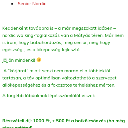
Senior Nordic
Keddenként továbbra is – a már megszokott időben –
nordic walking-foglalkozás van a Mátyás téren. Már nem
is írom, hogy babahordozós, meg senior, meg hogy
egészség-, és állóképesség fejlesztő……
Jöjjön mindenki!
A “körjárat” miatt senki nem marad el a többiektől
tartósan, a táv optimálisan változtatható a szervezet
állóképességéhez és a fokozatos terheléshez mérten.
A fürgébb lábúaknak lépésszámlálót viszek.
Részvételi díj: 1000 Ft, + 500 Ft a botkölcsönzés (ha még
nincs sajátod).