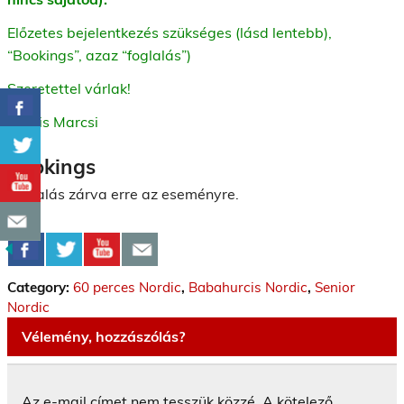
Előzetes bejelentkezés szükséges (lásd lentebb),
“Bookings”, azaz “foglalás”)
Szeretettel várlak!
Kocsis Marcsi
Bookings
Foglalás zárva erre az eseményre.
Category:
60 perces Nordic
,
Babahurcis Nordic
,
Senior
Nordic
Vélemény, hozzászólás?
Az e-mail címet nem tesszük közzé.
A kötelező