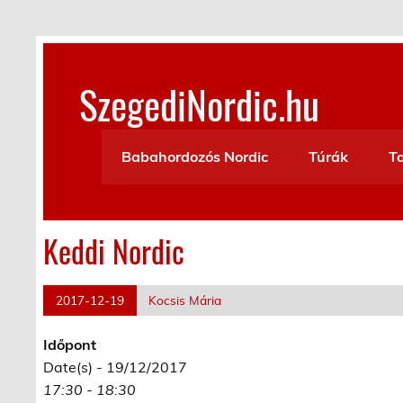
Skip
to
content
SzegediNordic.hu
Szegedi Nordic Walking oldal
Babahordozós Nordic
Túrák
T
Keddi Nordic
2017-12-19
Kocsis Mária
Időpont
Date(s) - 19/12/2017
17:30 - 18:30