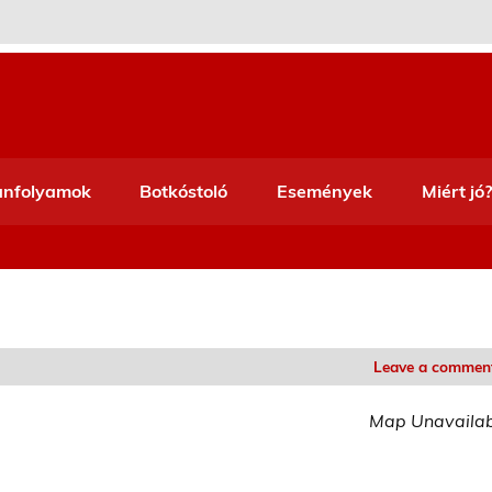
anfolyamok
Botkóstoló
Események
Miért jó?
Leave a commen
Map Unavaila