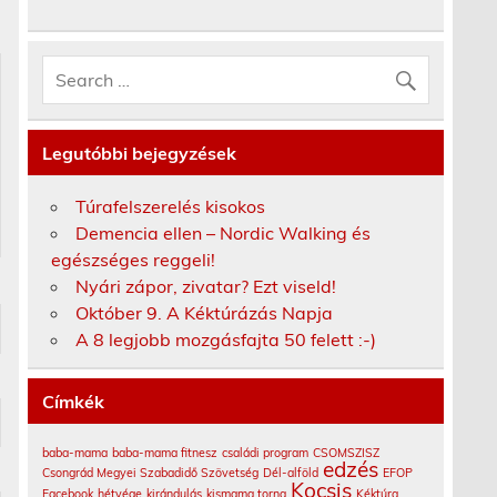
Legutóbbi bejegyzések
Túrafelszerelés kisokos
Demencia ellen – Nordic Walking és
egészséges reggeli!
Nyári zápor, zivatar? Ezt viseld!
Október 9. A Kéktúrázás Napja
A 8 legjobb mozgásfajta 50 felett :-)
Címkék
baba-mama
baba-mama fitnesz
családi program
CSOMSZISZ
edzés
Csongrád Megyei Szabadidő Szövetség
Dél-alföld
EFOP
Kocsis
Facebook
hétvége
kirándulás
kismama torna
Kéktúra