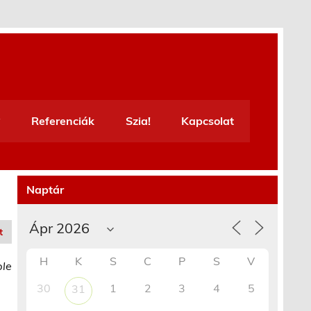
Referenciák
Szia!
Kapcsolat
Naptár
t
H
K
S
C
P
S
V
ble
30
1
2
3
4
5
31