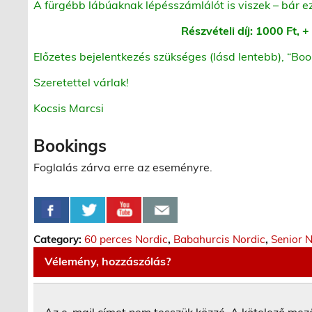
A fürgébb lábúaknak lépésszámlálót is viszek – bár e
Részvételi díj: 1000 Ft,
Előzetes bejelentkezés szükséges (lásd lentebb), “Book
Szeretettel várlak!
Kocsis Marcsi
Bookings
Foglalás zárva erre az eseményre.
Category:
60 perces Nordic
,
Babahurcis Nordic
,
Senior 
Vélemény, hozzászólás?