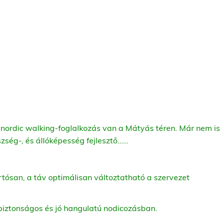
nordic walking-foglalkozás van a Mátyás téren. Már nem is
ség-, és állóképesség fejlesztő……
rtósan, a táv optimálisan változtatható a szervezet
a biztonságos és jó hangulatú nodicozásban.