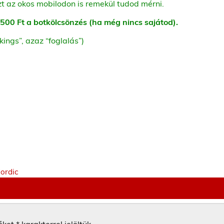
zt az okos mobilodon is remekül tudod mérni.
 + 500 Ft a botkölcsönzés (ha még nincs sajátod).
ings”, azaz “foglalás”)
Nordic