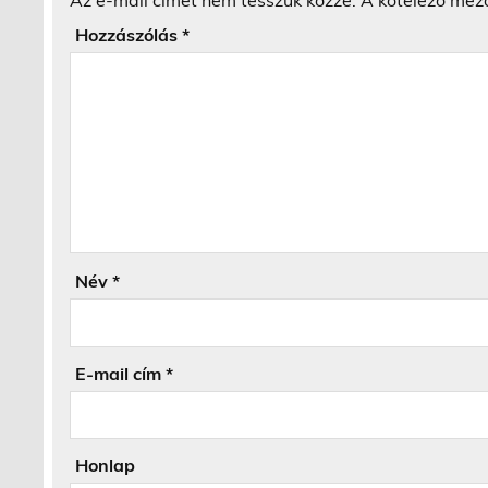
Az e-mail címet nem tesszük közzé.
A kötelező mez
Hozzászólás
*
Név
*
E-mail cím
*
Honlap