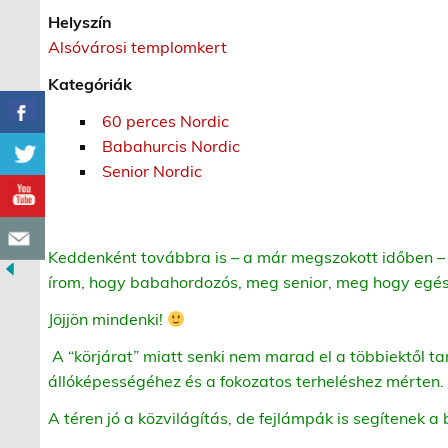
Helyszín
Alsóvárosi templomkert
Kategóriák
60 perces Nordic
Babahurcis Nordic
Senior Nordic
Keddenként továbbra is – a már megszokott időben – 
írom, hogy babahordozós, meg senior, meg hogy egész
Jöjjön mindenki!
A “körjárat” miatt senki nem marad el a többiektől ta
állóképességéhez és a fokozatos terheléshez mérten.
A téren jó a közvilágítás, de fejlámpák is segítenek 