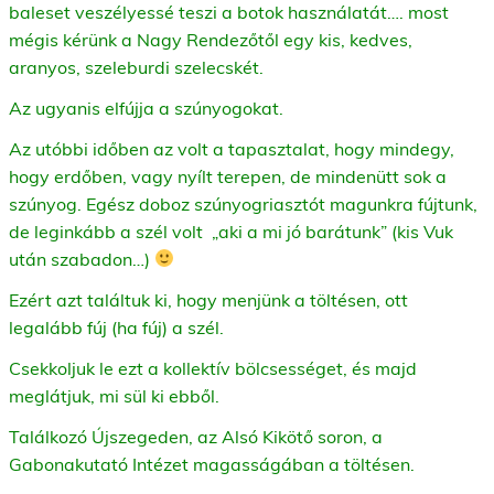
baleset veszélyessé teszi a botok használatát…. most
mégis kérünk a Nagy Rendezőtől egy kis, kedves,
aranyos, szeleburdi szelecskét.
Az ugyanis elfújja a szúnyogokat.
Az utóbbi időben az volt a tapasztalat, hogy mindegy,
hogy erdőben, vagy nyílt terepen, de mindenütt sok a
szúnyog. Egész doboz szúnyogriasztót magunkra fújtunk,
de leginkább a szél volt „aki a mi jó barátunk” (kis Vuk
után szabadon…)
Ezért azt találtuk ki, hogy menjünk a töltésen, ott
legalább fúj (ha fúj) a szél.
Csekkoljuk le ezt a kollektív bölcsességet, és majd
meglátjuk, mi sül ki ebből.
Találkozó Újszegeden, az Alsó Kikötő soron, a
Gabonakutató Intézet magasságában a töltésen.