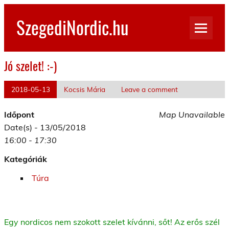
Skip
to
SzegediNordic.hu
content
Szegedi Nordic Walking oldal
Jó szelet! :-)
2018-05-13
Kocsis Mária
Leave a comment
Időpont
Map Unavailable
Date(s) - 13/05/2018
16:00 - 17:30
Kategóriák
Túra
Egy nordicos nem szokott szelet kívánni, sőt! Az erős szél