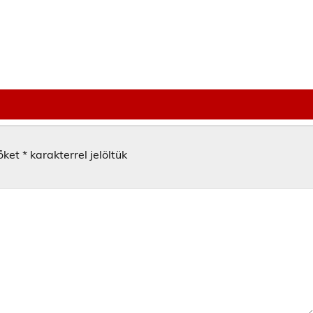
őket
*
karakterrel jelöltük