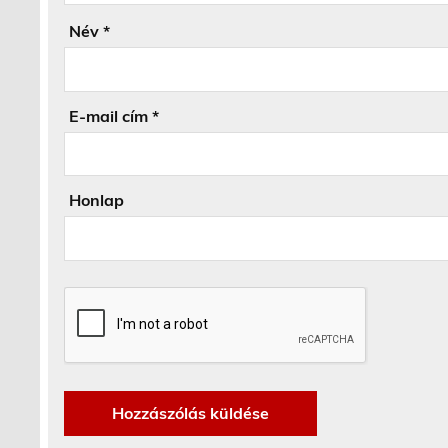
Név
*
E-mail cím
*
Honlap