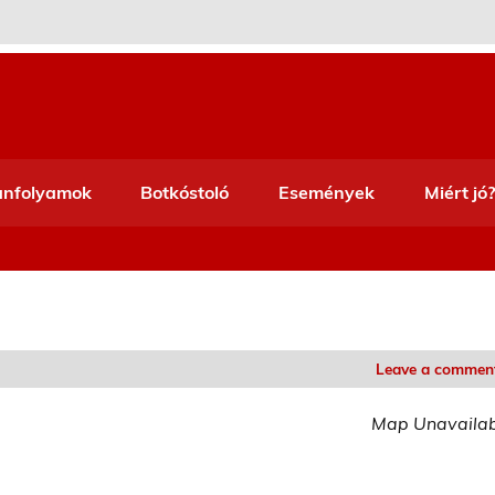
anfolyamok
Botkóstoló
Események
Miért jó?
Leave a commen
Map Unavaila