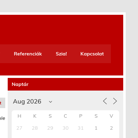
Referenciák
Szia!
Kapcsolat
Naptár
t
H
K
S
C
P
S
V
ble
27
28
29
30
31
1
2