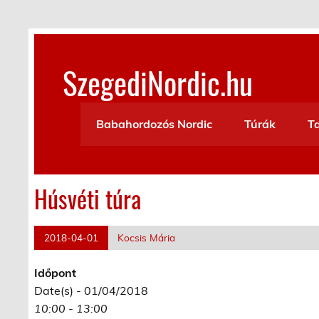
Skip
to
content
SzegediNordic.hu
Szegedi Nordic Walking oldal
Babahordozós Nordic
Túrák
T
Húsvéti túra
2018-04-01
Kocsis Mária
Időpont
Date(s) - 01/04/2018
10:00 - 13:00