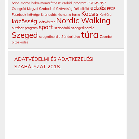
baba-mama
baba-mama fitnesz
családi program
CSOMSZISZ
edzés
Csongrád Megyei Szabadidő Szövetség
Dél-alföld
EFOP
Kocsis
Facebook
hétvége
kirándulás
kismama torna
Kéktúra
Nordic Walking
közösség
Mátyás tér
sport
outdoor
program
szabadidő
szeegedinordic
túra
Szeged
szegedinordic
Sándorfalva
Zsombó
öltözködés
ADATVÉDELMI ÉS ADATKEZELÉSI
SZABÁLYZAT 2018.