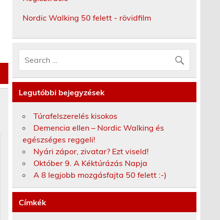
Nordic Walking 50 felett - rövidfilm
Legutóbbi bejegyzések
Túrafelszerelés kisokos
Demencia ellen – Nordic Walking és
egészséges reggeli!
Nyári zápor, zivatar? Ezt viseld!
Október 9. A Kéktúrázás Napja
A 8 legjobb mozgásfajta 50 felett :-)
Címkék