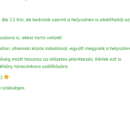
(kb 11 Km, de kedvünk szerint a helyszínen is alakítható) az
zásra is, akkor tarts velünk!
kúton, ahonnan közös indulással, együtt megyünk a helyszínr
őség miatt hasznos az előzetes jelentkezés. Kérlek azt is
néhány túracimbora szállítására.
t)
a szükséges.