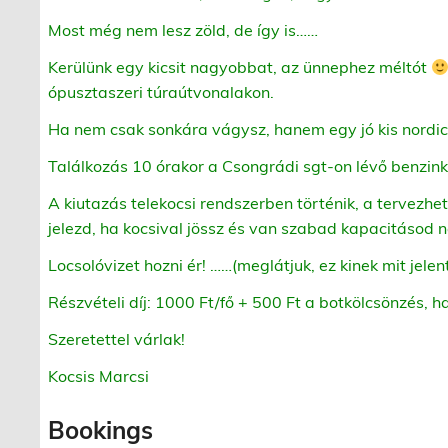
Most még nem lesz zöld, de így is……
Kerülünk egy kicsit nagyobbat, az ünnephez méltót
ópusztaszeri túraútvonalakon.
Ha nem csak sonkára vágysz, hanem egy jó kis nordico
Találkozás 10 órakor a Csongrádi sgt-on lévő benzin
A kiutazás telekocsi rendszerben történik, a tervezhet
jelezd, ha kocsival jössz és van szabad kapacitásod 
Locsolóvizet hozni ér! ……(meglátjuk, ez kinek mit jelen
Részvételi díj: 1000 Ft/fő + 500 Ft a botkölcsönzés, h
Szeretettel várlak!
Kocsis Marcsi
Bookings