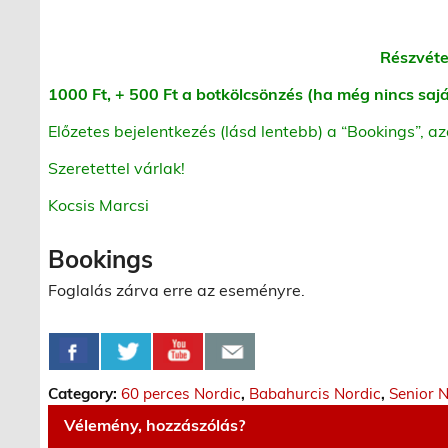
Részvétel
1000 Ft, + 500 Ft a botkölcsönzés (ha még nincs sa
Előzetes bejelentkezés (lásd lentebb) a “Bookings”, az
Szeretettel várlak!
Kocsis Marcsi
Bookings
Foglalás zárva erre az eseményre.
Category:
60 perces Nordic
,
Babahurcis Nordic
,
Senior 
Vélemény, hozzászólás?