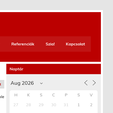
Referenciák
Szia!
Kapcsolat
Naptár
t
H
K
S
C
P
S
V
ble
27
28
29
30
31
1
2