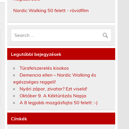
Nordic Walking 50 felett - rövidfilm
Legutóbbi bejegyzések
Túrafelszerelés kisokos
Demencia ellen – Nordic Walking és
egészséges reggeli!
Nyári zápor, zivatar? Ezt viseld!
Október 9. A Kéktúrázás Napja
A 8 legjobb mozgásfajta 50 felett :-)
Címkék