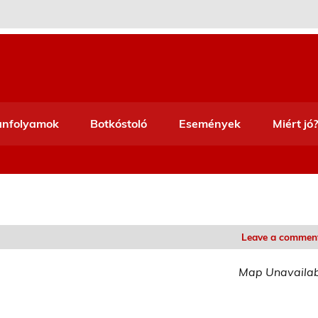
anfolyamok
Botkóstoló
Események
Miért jó?
Leave a commen
Map Unavaila