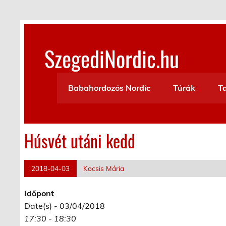
Skip
to
content
SzegediNordic.hu
Szegedi Nordic Walking oldal
Babahordozós Nordic
Túrák
T
Húsvét utáni kedd
2018-04-03
Kocsis Mária
Időpont
Date(s) - 03/04/2018
17:30 - 18:30