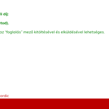
i díj:
játod).
az “foglalás” mező kitöltésével és elküldésével lehetséges.
Nordic