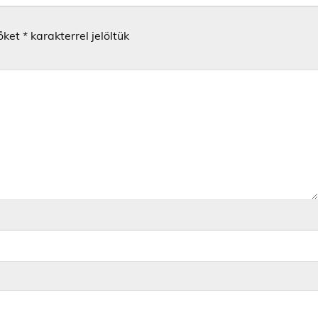
őket
*
karakterrel jelöltük