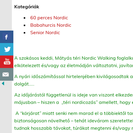
Kategóriák
60 perces Nordic
Babahurcis Nordic
Senior Nordic
A szokásos keddi, Mátyás téri Nordic Walking fogla
elkötelezett és/vagy az életmódján változtatni, javíta
A nyári időszámítással hirtelenjében kivilágosodtak az
dolgát…..
Az időjárástól függetlenül is ideje van viszont elkezde
májusban – hiszen a
„téri nordicozás” amellett, hogy
A “körjárat” miatt senki nem marad el a többiektől tar
biztonságosan növelhető – tehát idevárom szeretette
tudnak hosszabb távokat, túrákat megtenni és/vagy ne