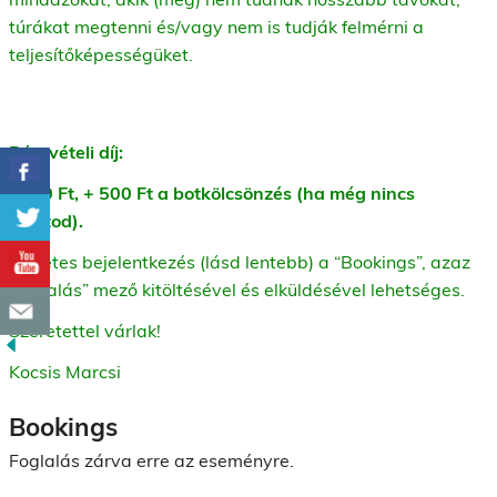
túrákat megtenni és/vagy nem is tudják felmérni a
teljesítőképességüket.
Részvételi díj:
1000 Ft, + 500 Ft a botkölcsönzés (ha még nincs
sajátod).
Előzetes bejelentkezés (lásd lentebb) a “Bookings”, azaz
“foglalás” mező kitöltésével és elküldésével lehetséges.
Szeretettel várlak!
Kocsis Marcsi
Bookings
Foglalás zárva erre az eseményre.