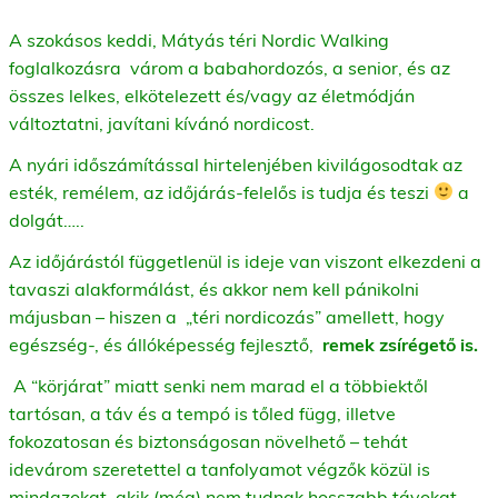
A szokásos keddi, Mátyás téri Nordic Walking
foglalkozásra
várom a babahordozós, a senior, és az
összes lelkes, elkötelezett és/vagy az életmódján
változtatni, javítani kívánó nordicost.
A nyári időszámítással hirtelenjében kivilágosodtak az
esték, remélem, az időjárás-felelős is tudja és teszi
a
dolgát…..
Az időjárástól függetlenül is ideje van viszont elkezdeni a
tavaszi alakformálást, és akkor nem kell pánikolni
májusban – hiszen a
„téri nordicozás” amellett, hogy
egészség-, és állóképesség fejlesztő,
remek zsírégető is.
A “körjárat” miatt senki nem marad el a többiektől
tartósan, a táv és a tempó is tőled függ, illetve
fokozatosan és biztonságosan növelhető – tehát
idevárom szeretettel a tanfolyamot végzők közül is
mindazokat, akik (még) nem tudnak hosszabb távokat,