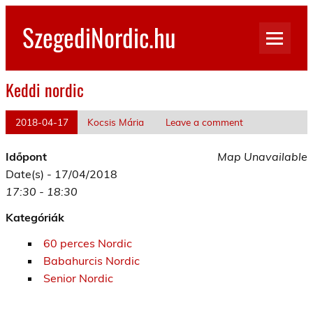
Skip
to
SzegediNordic.hu
content
Szegedi Nordic Walking oldal
Keddi nordic
2018-04-17
Kocsis Mária
Leave a comment
Időpont
Map Unavailable
Date(s) - 17/04/2018
17:30 - 18:30
Kategóriák
60 perces Nordic
Babahurcis Nordic
Senior Nordic