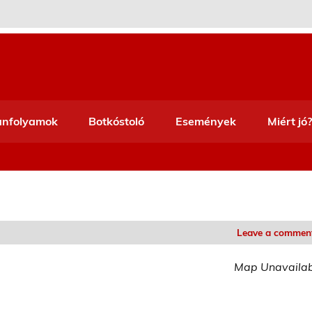
anfolyamok
Botkóstoló
Események
Miért jó?
Leave a commen
Map Unavaila