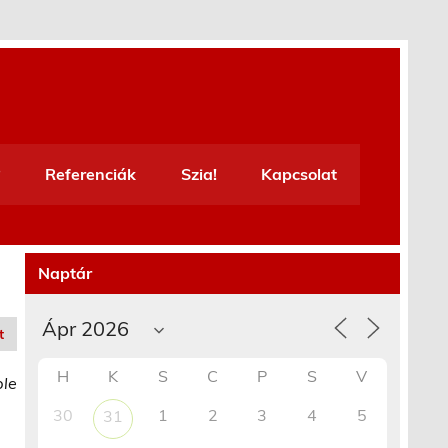
Referenciák
Szia!
Kapcsolat
Naptár
t
H
K
S
C
P
S
V
ble
30
1
2
3
4
5
31