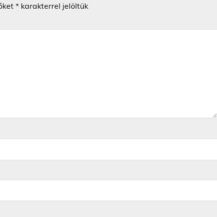
őket
*
karakterrel jelöltük