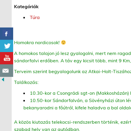
Kategóriák
Túra
Homokra nordicosok!
A homokos talajon jó lesz gyalogolni, mert nem ragad,
sándorfalvi erdőben. A táv egy kicsit több, mint 9 Km,
Terveim szerint begyalogolunk az Atkai-Holt-Tiszához,
Találkozás:
10.30-kor a Csongrádi sgt-on (Makkosházán) l
10.50-kor Sándorfalván, a Sövényházi úton l
bekanyarodni a főútról, kifele haladva a bal oldalo
A közös kiutazás telekocsi-rendszerben történik, ezért
szabad hely van az autódban.