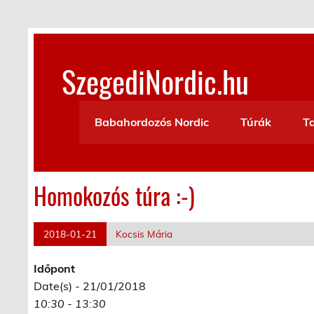
Skip
to
content
SzegediNordic.hu
Szegedi Nordic Walking oldal
Babahordozós Nordic
Túrák
T
Homokozós túra :-)
2018-01-21
Kocsis Mária
Időpont
Date(s) - 21/01/2018
10:30 - 13:30