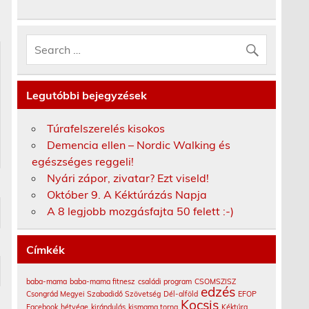
Legutóbbi bejegyzések
Túrafelszerelés kisokos
Demencia ellen – Nordic Walking és
egészséges reggeli!
Nyári zápor, zivatar? Ezt viseld!
Október 9. A Kéktúrázás Napja
A 8 legjobb mozgásfajta 50 felett :-)
Címkék
baba-mama
baba-mama fitnesz
családi program
CSOMSZISZ
edzés
Csongrád Megyei Szabadidő Szövetség
Dél-alföld
EFOP
Kocsis
Facebook
hétvége
kirándulás
kismama torna
Kéktúra