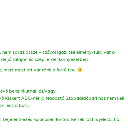
 nem saraz össze – szóval igazi téli élmény-túra vár a
 de jó talajon és szép, erdei környezetben.
 mert most ott vár ránk a forró tea.
évő benzinkútnál, és/vagy
évő Kiskert ABC-nél (a Nádastó Szabadidőparkhoz nem kell
n lesz a bolt).
 bejelentkezés különösen fontos. Kérlek, azt is jelezd, ha