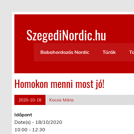
Skip
to
content
SzegediNordic.hu
Szegedi Nordic Walking oldal
Babahordozós Nordic
Túrák
T
Homokon menni most jó!
2020-10-18
Kocsis Mária
Időpont
Date(s) - 18/10/2020
10:00 - 12:30