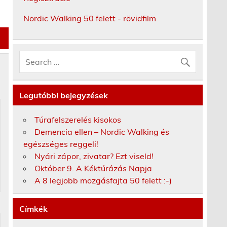
Nordic Walking 50 felett - rövidfilm
Legutóbbi bejegyzések
Túrafelszerelés kisokos
Demencia ellen – Nordic Walking és
egészséges reggeli!
Nyári zápor, zivatar? Ezt viseld!
Október 9. A Kéktúrázás Napja
A 8 legjobb mozgásfajta 50 felett :-)
Címkék