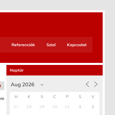
Referenciák
Szia!
Kapcsolat
Naptár
t
H
K
S
C
P
S
V
ble
27
28
29
30
31
1
2