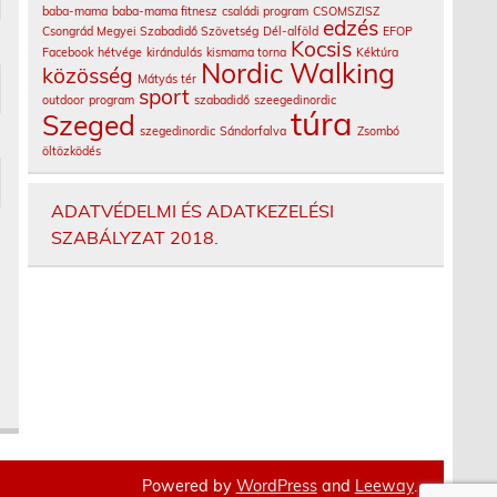
baba-mama
baba-mama fitnesz
családi program
CSOMSZISZ
edzés
Csongrád Megyei Szabadidő Szövetség
Dél-alföld
EFOP
Kocsis
Facebook
hétvége
kirándulás
kismama torna
Kéktúra
Nordic Walking
közösség
Mátyás tér
sport
outdoor
program
szabadidő
szeegedinordic
túra
Szeged
szegedinordic
Sándorfalva
Zsombó
öltözködés
ADATVÉDELMI ÉS ADATKEZELÉSI
SZABÁLYZAT 2018.
Powered by
WordPress
and
Leeway
.