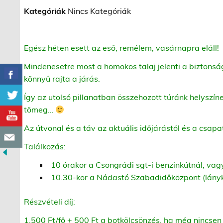
Kategóriák
Nincs Kategóriák
Egész héten esett az eső, remélem, vasárnapra eláll!
Mindenesetre most a homokos talaj jelenti a biztonsá
könnyű rajta a járás.
Így az utolsó pillanatban összehozott túránk helyszín
tömeg…
Az útvonal és a táv az aktuális időjárástól és a csapa
Találkozás:
10 órakor a Csongrádi sgt-i benzinkútnál, vag
10.30-kor a Nádastó Szabadidőközpont (lányk
Részvételi díj:
1.500 Ft/fő + 500 Ft a botkölcsönzés, ha még nincsen