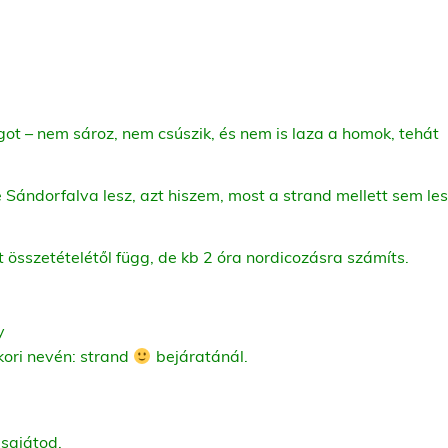
got – nem sároz, nem csúszik, és nem is laza a homok, tehát
e Sándorfalva lesz, azt hiszem, most a strand mellett sem le
t összetételétől függ, de kb 2 óra nordicozásra számíts.
y
ori nevén: strand
bejáratánál.
 sajátod.