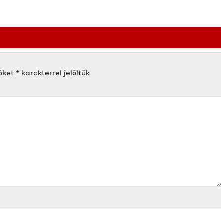
őket
*
karakterrel jelöltük