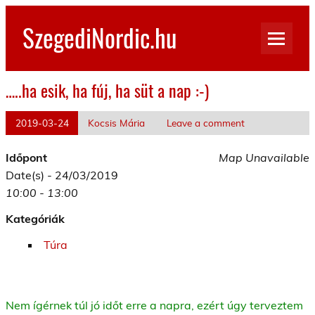
Skip
to
SzegediNordic.hu
content
Szegedi Nordic Walking oldal
…..ha esik, ha fúj, ha süt a nap :-)
2019-03-24
Kocsis Mária
Leave a comment
Időpont
Map Unavailable
Date(s) - 24/03/2019
10:00 - 13:00
Kategóriák
Túra
Nem ígérnek túl jó időt erre a napra, ezért úgy terveztem