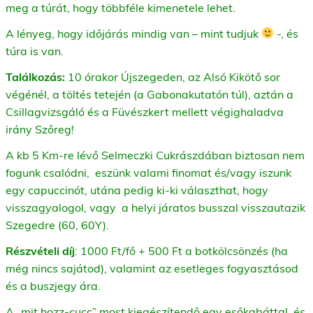
meg a túrát, hogy többféle kimenetele lehet.
A lényeg, hogy időjárás mindig van – mint tudjuk
-, és
túra is van.
Találkozás:
10 órakor Újszegeden, az Alsó Kikötő sor
végénél, a töltés tetején (a Gabonakutatón túl), aztán a
Csillagvizsgáló és a Füvészkert mellett végighaladva
irány Szőreg!
A kb 5 Km-re lévő Selmeczki Cukrászdában biztosan nem
fogunk csalódni, eszünk valami finomat és/vagy iszunk
egy capuccinót, utána pedig ki-ki választhat, hogy
visszagyalogol, vagy a helyi járatos busszal visszautazik
Szegedre (60, 60Y).
Részvételi díj
: 1000 Ft/fő + 500 Ft a botkölcsönzés (ha
még nincs sajátod), valamint az esetleges fogyasztásod
és a buszjegy ára.
A „mit hozz-cucc” most kiegészítendő egy esőkabáttal, és