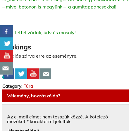
– mivel betonon is megyünk – a gumitappancsokkal!
Szeretettel várlak, üdv és mosoly!
Bookings
Foglalás zárva erre az eseményre.
Category:
Túra
Vélemény, hozzászólás?
Az e-mail címet nem tesszük közzé.
A kötelező
mezőket
*
karakterrel jelöltük
Hozzászólás
*