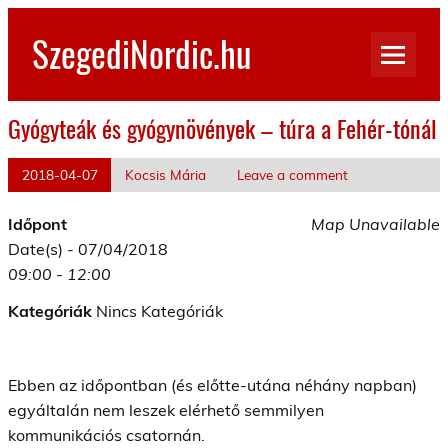
Skip
to
SzegediNordic.hu
content
Szegedi Nordic Walking oldal
Gyógyteák és gyógynövények – túra a Fehér-tónál
2018-04-07
Kocsis Mária
Leave a comment
Időpont
Map Unavailable
Date(s) - 07/04/2018
09:00 - 12:00
Kategóriák
Nincs Kategóriák
Ebben az időpontban (és előtte-utána néhány napban)
egyáltalán nem leszek elérhető semmilyen
kommunikációs csatornán.