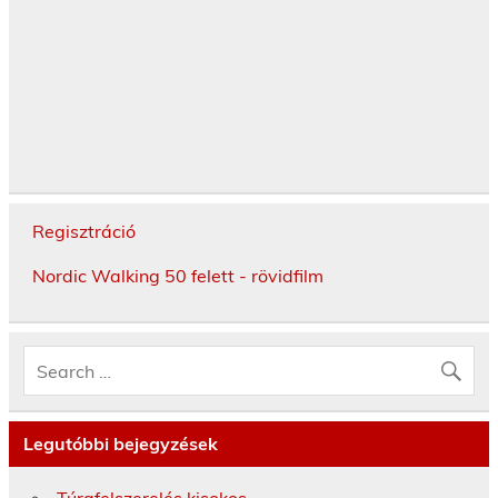
Regisztráció
Nordic Walking 50 felett - rövidfilm
Legutóbbi bejegyzések
Túrafelszerelés kisokos