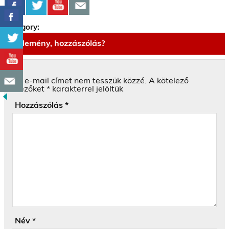
Category:
Vélemény, hozzászólás?
Az e-mail címet nem tesszük közzé.
A kötelező
mezőket
*
karakterrel jelöltük
Hozzászólás
*
Név
*