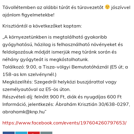
Távollétemben az alábbi túrát és túravezetőt
jószívvel
ajánlom figyelmetekbe!
Krisztiántól a következőket kaptam:
„A környezetünkben is megtalálható gyakoribb
gyógyhatású, házilag is felhasználható növényeket és
feldolgozásuk módját ismerjük meg túránk során és
néhány gyógyteát is megkóstolhatunk.
Találkozó: 9:00, a Tisza-völgyi Bemutatóháznál (E5 út; a
158-as km szelvénynél.)
Megközelítés: Szegedről helyközi buszjárattal vagy
személyautóval az E5-ös úton.
Részvételi díj: felnőtt 900 Ft, diák és nyugdíjas 600 Ft
Információ, jelentkezés: Ábrahám Krisztián 30/638-0297,
abrahamk@knp.hu”
https://www.facebook.com/events/197604260797653/