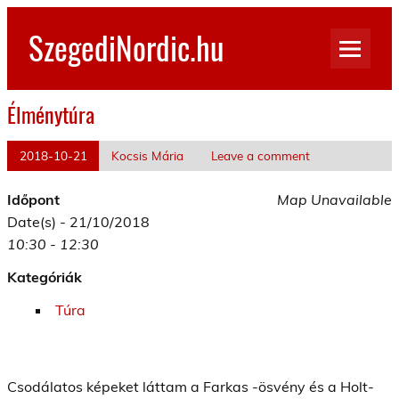
Skip
to
SzegediNordic.hu
content
Szegedi Nordic Walking oldal
Élménytúra
2018-10-21
Kocsis Mária
Leave a comment
Időpont
Map Unavailable
Date(s) - 21/10/2018
10:30 - 12:30
Kategóriák
Túra
Csodálatos képeket láttam a Farkas -ösvény és a Holt-