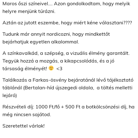
Maros őszi színeivel…. Azon gondolkodtam, hogy melyik
helyre menjünk túrázni.
Aztán az jutott eszembe, hogy miért kéne választani????
Tudunk már annyit nordicozni, hogy mindkettőt
bejárhatjuk egyetlen alkalommal.
A színkavalkád, a szépség, a vizuális élmény garantált.
Tegyük hozzá a mozgás, a kikapcsolódás, és a jó
társaság élményét!
<3
Találkozás a Farkas-ösvény bejáratánál lévő tájékoztató
táblánál (Bertalan-híd újszegedi oldala, a töltés melletti
lejáró)
Részvételi díj: 1000 Ft/fő + 500 Ft a botkölcsönzési díj, ha
még nincsen sajátod.
Szeretettel várlak!