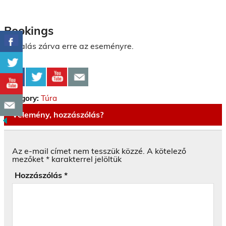
Bookings
Foglalás zárva erre az eseményre.
Category:
Túra
Vélemény, hozzászólás?
Az e-mail címet nem tesszük közzé.
A kötelező
mezőket
*
karakterrel jelöltük
Hozzászólás
*