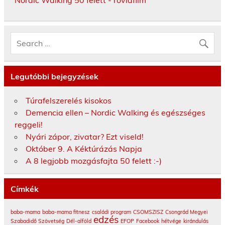
Nordic Walking 50 felett - rövidfilm
Legutóbbi bejegyzések
Túrafelszerelés kisokos
Demencia ellen – Nordic Walking és egészséges
reggeli!
Nyári zápor, zivatar? Ezt viseld!
Október 9. A Kéktúrázás Napja
A 8 legjobb mozgásfajta 50 felett :-)
Címkék
baba-mama
baba-mama fitnesz
családi program
CSOMSZISZ
Csongrád Megyei
edzés
Szabadidő Szövetség
Dél-alföld
EFOP
Facebook
hétvége
kirándulás