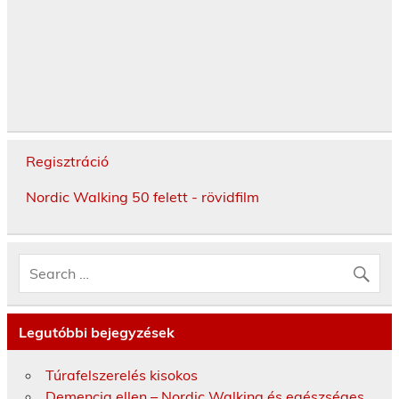
Regisztráció
Nordic Walking 50 felett - rövidfilm
Legutóbbi bejegyzések
Túrafelszerelés kisokos
Demencia ellen – Nordic Walking és egészséges