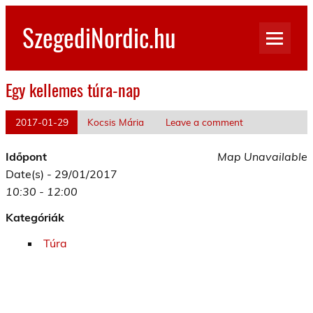
Skip
to
SzegediNordic.hu
content
Szegedi Nordic Walking oldal
Egy kellemes túra-nap
2017-01-29
Kocsis Mária
Leave a comment
Időpont
Map Unavailable
Date(s) - 29/01/2017
10:30 - 12:00
Kategóriák
Túra