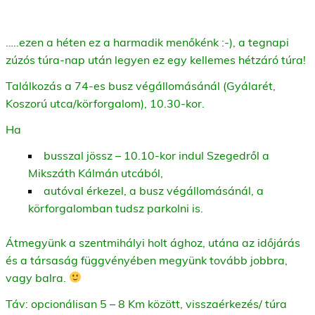
…..ezen a héten ez a harmadik menőkénk :-), a tegnapi
zúzós túra-nap után legyen ez egy kellemes hétzáró túra!
Találkozás a 74-es busz végállomásánál (Gyálarét,
Koszorú utca/körforgalom), 10.30-kor.
Ha
busszal jössz – 10.10-kor indul Szegedről a
Mikszáth Kálmán utcából,
autóval érkezel, a busz végállomásánál, a
körforgalomban tudsz parkolni is.
Átmegyünk a szentmihályi holt ághoz, utána az időjárás
és a társaság függvényében megyünk tovább jobbra,
vagy balra.
Táv: opcionálisan 5 – 8 Km között, visszaérkezés/ túra