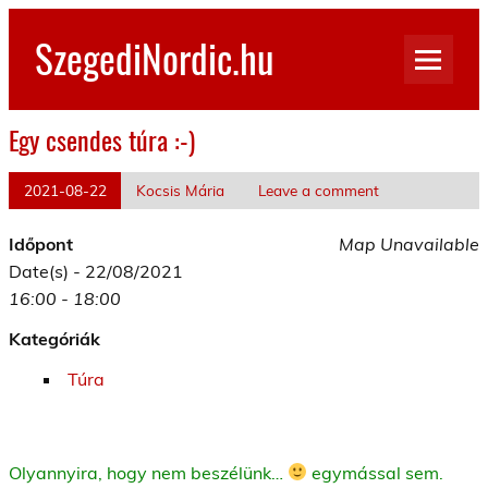
Skip
to
SzegediNordic.hu
content
Szegedi Nordic Walking oldal
Egy csendes túra :-)
2021-08-22
Kocsis Mária
Leave a comment
Időpont
Map Unavailable
Date(s) - 22/08/2021
16:00 - 18:00
Kategóriák
Túra
Olyannyira, hogy nem beszélünk…
egymással sem.