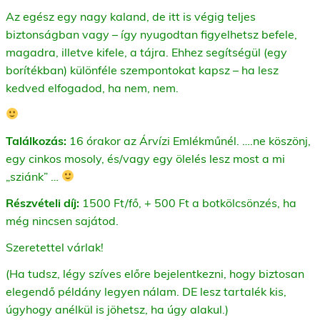
Az egész egy nagy kaland, de itt is végig teljes
biztonságban vagy – így nyugodtan figyelhetsz befele,
magadra, illetve kifele, a tájra. Ehhez segítségül (egy
borítékban) különféle szempontokat kapsz – ha lesz
kedved elfogadod, ha nem, nem.
Találkozás:
16 órakor az Árvízi Emlékműnél. ….ne köszönj,
egy cinkos mosoly, és/vagy egy ölelés lesz most a mi
„sziánk” …
Részvételi díj:
1500 Ft/fő, + 500 Ft a botkölcsönzés, ha
még nincsen sajátod.
Szeretettel várlak!
(Ha tudsz, légy szíves előre bejelentkezni, hogy biztosan
elegendő példány legyen nálam. DE lesz tartalék kis,
úgyhogy anélkül is jöhetsz, ha úgy alakul.)