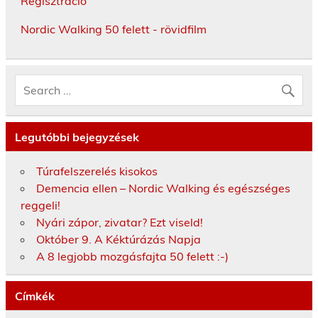
Regisztráció
Nordic Walking 50 felett - rövidfilm
Legutóbbi bejegyzések
Túrafelszerelés kisokos
Demencia ellen – Nordic Walking és egészséges
reggeli!
Nyári zápor, zivatar? Ezt viseld!
Október 9. A Kéktúrázás Napja
A 8 legjobb mozgásfajta 50 felett :-)
Címkék