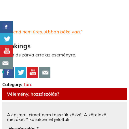
„A csend nem üres. Abban béke van.”
Bookings
Foglalás zárva erre az eseményre.
Category:
Túra
Vélemény, hozzászólás?
Az e-mail címet nem tesszük közzé.
A kötelező
mezőket
*
karakterrel jelöltük
Hozzászólás
*