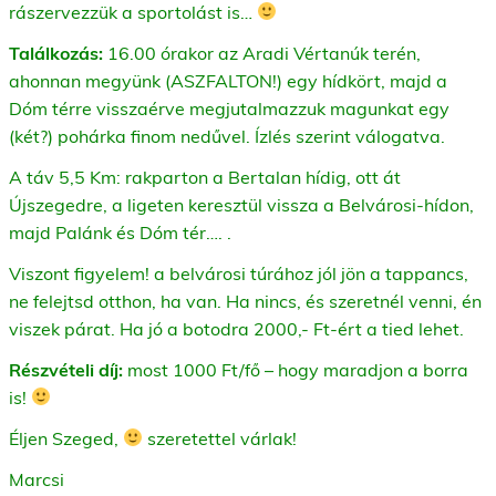
rászervezzük a sportolást is…
Találkozás:
16.00 órakor az Aradi Vértanúk terén,
ahonnan megyünk (ASZFALTON!) egy hídkört, majd a
Dóm térre visszaérve megjutalmazzuk magunkat egy
(két?) pohárka finom nedűvel. Ízlés szerint válogatva.
A táv 5,5 Km: rakparton a Bertalan hídig, ott át
Újszegedre, a ligeten keresztül vissza a Belvárosi-hídon,
majd Palánk és Dóm tér…. .
Viszont figyelem! a belvárosi túrához jól jön a tappancs,
ne felejtsd otthon, ha van. Ha nincs, és szeretnél venni, én
viszek párat. Ha jó a botodra 2000,- Ft-ért a tied lehet.
Részvételi díj:
most 1000 Ft/fő – hogy maradjon a borra
is!
Éljen Szeged,
szeretettel várlak!
Marcsi