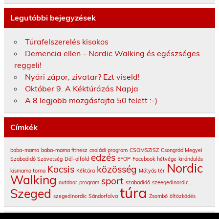
Legutóbbi bejegyzések
Túrafelszerelés kisokos
Demencia ellen – Nordic Walking és egészséges
reggeli!
Nyári zápor, zivatar? Ezt viseld!
Október 9. A Kéktúrázás Napja
A 8 legjobb mozgásfajta 50 felett :-)
Címkék
baba-mama
baba-mama fitnesz
családi program
CSOMSZISZ
Csongrád Megyei
edzés
Szabadidő Szövetség
Dél-alföld
EFOP
Facebook
hétvége
kirándulás
Nordic
Kocsis
közösség
kismama torna
Kéktúra
Mátyás tér
Walking
sport
outdoor
program
szabadidő
szeegedinordic
túra
Szeged
szegedinordic
Sándorfalva
Zsombó
öltözködés