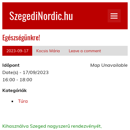
Skip
to
SzegediNordic.hu
content
Szegedi Nordic Walking oldal
Egészségünkre!
2023-09-17
Kocsis Mária
Leave a comment
Időpont
Map Unavailable
Date(s) - 17/09/2023
16:00 - 18:00
Kategóriák
Túra
Kihasználva Szeged nagyszerű rendezvényét,