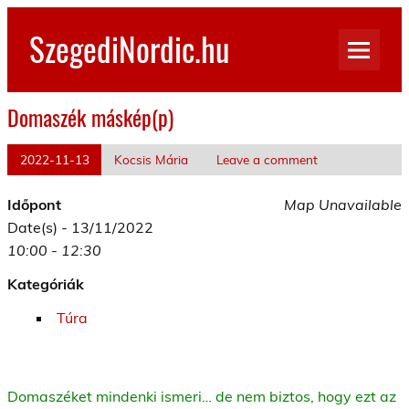
Skip
to
SzegediNordic.hu
content
Szegedi Nordic Walking oldal
Domaszék máskép(p)
2022-11-13
Kocsis Mária
Leave a comment
Időpont
Map Unavailable
Date(s) - 13/11/2022
10:00 - 12:30
Kategóriák
Túra
Domaszéket mindenki ismeri… de nem biztos, hogy ezt az