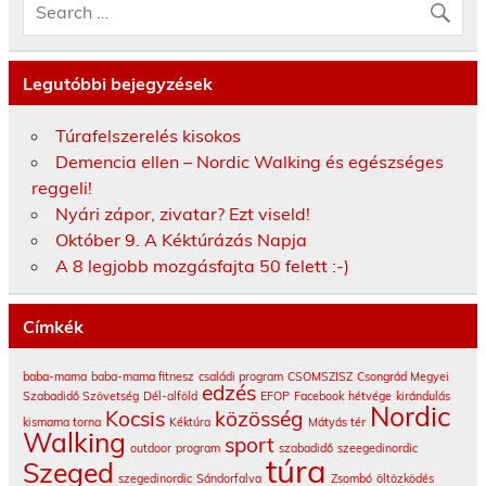
Legutóbbi bejegyzések
Túrafelszerelés kisokos
Demencia ellen – Nordic Walking és egészséges
reggeli!
Nyári zápor, zivatar? Ezt viseld!
Október 9. A Kéktúrázás Napja
A 8 legjobb mozgásfajta 50 felett :-)
Címkék
baba-mama
baba-mama fitnesz
családi program
CSOMSZISZ
Csongrád Megyei
edzés
Szabadidő Szövetség
Dél-alföld
EFOP
Facebook
hétvége
kirándulás
Nordic
Kocsis
közösség
kismama torna
Kéktúra
Mátyás tér
Walking
sport
outdoor
program
szabadidő
szeegedinordic
túra
Szeged
szegedinordic
Sándorfalva
Zsombó
öltözködés