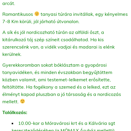
arcát.
Romantikusos
tanyasi túrára invitállak, egy kényelmes
7-8 Km körüli, jól járható útvonalon.
A sík és jól nordicozható túrán az alföldi őszt, a
kitárulkozó táj szép színeit csodálhatod. Ha kis
szerencsénk van, a vidék vadjai és madarai is elénk
kerülnek.
Gyerekkoromban sokat bóklásztam a gyopárosi
tanyavidéken, és minden évszakban begyűjtöttem
közben valamit, ami testemet-lelkemet erősítette,
feltöltötte. Ha fogékony a szemed és a lelked, ezt az
élményt kapod pluszban a jó társaság és a nordicozás
mellett.
Találkozás:
10.00-kor a Móravárosi krt és a Kálvária sgt
kereszteződésében (a MÖMAX Áruház melletti)