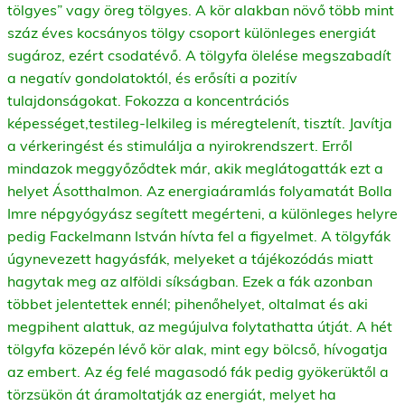
tölgyes” vagy öreg tölgyes. A kör alakban növő több mint
száz éves kocsányos tölgy csoport különleges energiát
sugároz, ezért csodatévő. A tölgyfa ölelése megszabadít
a negatív gondolatoktól, és erősíti a pozitív
tulajdonságokat. Fokozza a koncentrációs
képességet,testileg-lelkileg is méregtelenít, tisztít. Javítja
a vérkeringést és stimulálja a nyirokrendszert. Erről
mindazok meggyőződtek már, akik meglátogatták ezt a
helyet Ásotthalmon. Az energiaáramlás folyamatát Bolla
Imre népgyógyász segített megérteni, a különleges helyre
pedig Fackelmann István hívta fel a figyelmet. A tölgyfák
úgynevezett hagyásfák, melyeket a tájékozódás miatt
hagytak meg az alföldi síkságban. Ezek a fák azonban
többet jelentettek ennél; pihenőhelyet, oltalmat és aki
megpihent alattuk, az megújulva folytathatta útját. A hét
tölgyfa közepén lévő kör alak, mint egy bölcső, hívogatja
az embert. Az ég felé magasodó fák pedig gyökerüktől a
törzsükön át áramoltatják az energiát, melyet ha