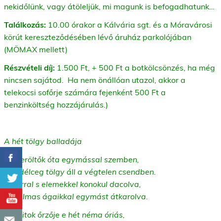
nekidőlünk, vagy átöleljük, mi magunk is befogadhatunk…
Találkozás:
10.00 órakor a Kálvária sgt. és a Móravárosi
körút kereszteződésében lévő áruház parkolójában
(MÖMAX mellett)
Részvételi díj:
1.500 Ft, + 500 Ft a botkölcsönzés, ha még
nincsen sajátod. Ha nem önállóan utazol, akkor a
telekocsi sofőrje számára fejenként 500 Ft a
benzinköltség hozzájárulás.)
A hét tölgy balladája
Emberöltők óta egymással szemben,
Hét délceg tölgy áll a végtelen csendben.
Viharral s elemekkel konokul dacolva,
Hatalmas ágaikkal egymást átkarolva.
Sok titok őrzője e hét néma óriás,