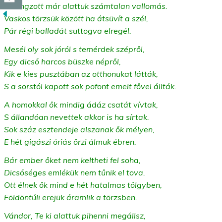
Elhangzott már alattuk számtalan vallomás.
Vaskos törzsük között ha átsüvít a szél,
Pár régi balladát suttogva elregél.
Mesél oly sok jóról s temérdek szépről,
Egy dicső harcos büszke népről,
Kik e kies pusztában az otthonukat látták,
S a sorstól kapott sok pofont emelt fővel állták.
A homokkal ők mindig ádáz csatát vívtak,
S állandóan nevettek akkor is ha sírtak.
Sok száz esztendeje alszanak ők mélyen,
E hét gigászi óriás őrzi álmuk ébren.
Bár ember őket nem keltheti fel soha,
Dicsőséges emlékük nem tűnik el tova.
Ott élnek ők mind e hét hatalmas tölgyben,
Földöntúli erejük áramlik a törzsben.
Vándor, Te ki alattuk pihenni megállsz,