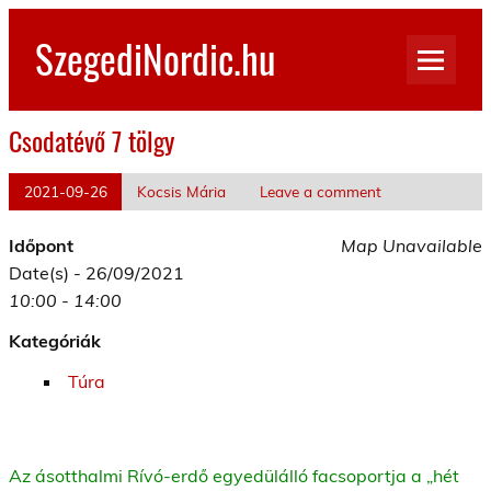
Skip
to
SzegediNordic.hu
content
Szegedi Nordic Walking oldal
Csodatévő 7 tölgy
2021-09-26
Kocsis Mária
Leave a comment
Időpont
Map Unavailable
Date(s) - 26/09/2021
10:00 - 14:00
Kategóriák
Túra
Az ásotthalmi Rívó-erdő egyedülálló facsoportja a „hét