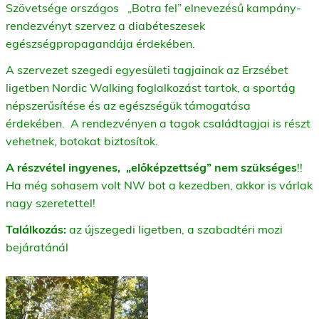
Szövetsége országos „Botra fel” elnevezésű kampány-
rendezvényt szervez a diabéteszesek
egészségpropagandája érdekében.
A szervezet szegedi egyesületi tagjainak az Erzsébet
ligetben Nordic Walking foglalkozást tartok, a sportág
népszerűsítése és az egészségük támogatása
érdekében. A rendezvényen a tagok családtagjai is részt
vehetnek, botokat biztosítok.
A részvétel ingyenes, „előképzettség” nem szükséges
!!
Ha még sohasem volt NW bot a kezedben, akkor is várlak
nagy szeretettel!
Találkozás:
az újszegedi ligetben, a szabadtéri mozi
bejáratánál