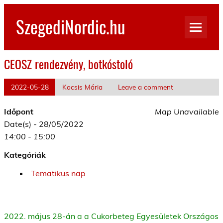
Skip
to
SzegediNordic.hu
content
Szegedi Nordic Walking oldal
CEOSZ rendezvény, botkóstoló
2022-05-28
Kocsis Mária
Leave a comment
Időpont
Map Unavailable
Date(s) - 28/05/2022
14:00 - 15:00
Kategóriák
Tematikus nap
2022. május 28-án a a Cukorbeteg Egyesületek Országos