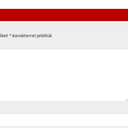
őket
*
karakterrel jelöltük