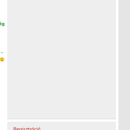
ség
 –
Regisztráció