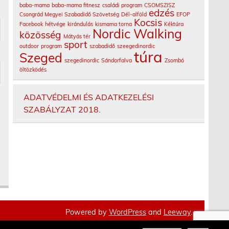
baba-mama
baba-mama fitnesz
családi program
CSOMSZISZ
edzés
Csongrád Megyei Szabadidő Szövetség
Dél-alföld
EFOP
Kocsis
Facebook
hétvége
kirándulás
kismama torna
Kéktúra
Nordic Walking
közösség
Mátyás tér
sport
outdoor
program
szabadidő
szeegedinordic
túra
Szeged
szegedinordic
Sándorfalva
Zsombó
öltözködés
ADATVÉDELMI ÉS ADATKEZELÉSI
SZABÁLYZAT 2018.
Powered by
WordPress
and
Leeway
.