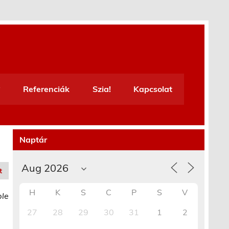
Referenciák
Szia!
Kapcsolat
Naptár
t
H
K
S
C
P
S
V
ble
27
28
29
30
31
1
2