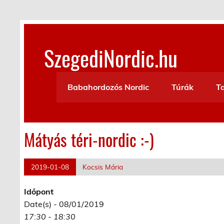
Skip
to
content
SzegediNordic.hu
Szegedi Nordic Walking oldal
Babahordozós Nordic
Túrák
T
Mátyás téri-nordic :-)
2019-01-08
Kocsis Mária
Időpont
Date(s) - 08/01/2019
17:30 - 18:30