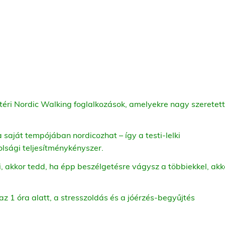
téri Nordic Walking foglalkozások, amelyekre nagy szeretett
 a saját tempójában nordicozhat – így a testi-lelki
olsági teljesítménykényszer.
 akkor tedd, ha épp beszélgetésre vágysz a többiekkel, akk
az 1 óra alatt, a stresszoldás és a jóérzés-begyűjtés