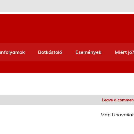
anfolyamok
Botkóstoló
Események
Miért jó?
Leave a commen
Map Unavaila