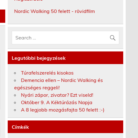
Nordic Walking 50 felett - rövidfilm
Legutóbbi bejegyzések
Túrafelszerelés kisokos
Demencia ellen – Nordic Walking és
egészséges reggeli!
Nyári zápor, zivatar? Ezt viseld!
Október 9. A Kéktúrázás Napja
A 8 legjobb mozgásfajta 50 felett :-)
Címkék