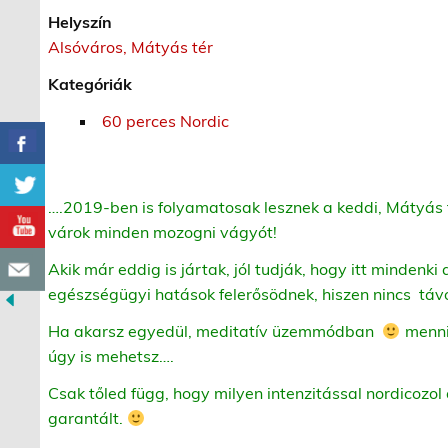
Helyszín
Alsóváros, Mátyás tér
Kategóriák
60 perces Nordic
….2019-ben is folyamatosak lesznek a keddi, Mátyás 
várok minden mozogni vágyót!
Akik már eddig is jártak, jól tudják, hogy itt mindenki
egészségügyi hatások felerősödnek, hiszen nincs táv
Ha akarsz egyedül, meditatív üzemmódban
menni,
úgy is mehetsz….
Csak tőled függ, hogy milyen intenzitással nordicozol 
garantált.